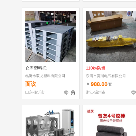
仓库塑料托
110kv防爆
临沂市双龙塑料有限公司
乐清市赛浦电气有限公司
面议
988.00
￥
/套
山东-临沂市
浙江-温州市