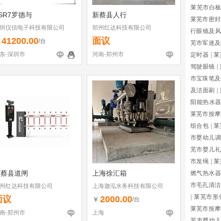
莱芜市白
SR7罗德与
新蔡县人行
莱芜市密封
圳仪信电子科技有限公司
郑州红达科技有限公司
行眼镜及风
41200.00
面议
￥
/台
芜市军迷及
东-深圳市
河南-郑州市
定时器
|
莱
驾驶眼镜
|
市宝珠笔及
及洁面刷
|
阳能热水
莱芜市按摩
组合包
|
莱
市婴幼儿调
芜市婴儿礼
市发绳
|
莱
新蔡县道闸
上海徐汇箱
燃气热水器
市毛孔清洁
州红达科技有限公司
上海迦泓水务科技有限公司
|
莱芜市形
面议
2000.00
￥
/台
莱芜市按摩
南-郑州市
上海
芜市婴幼