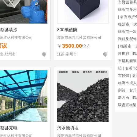
市野营锅
临沂市多用
|
临沂市折
临沂市一
新蔡县喷涂
800碘值防
临沂市一次
州红达科技有限公司
溧阳市幸邦活性炭有限公司
狗鞋及配饰
面议
3500.00
￥
/立方
|
临沂市一
性拖鞋
|
临
南-郑州市
江苏-常州市
市锅具套装
箔
|
临沂市
市砂锅
|
临
临沂市成人
刷筒
|
临沂
磨刀石
|
临
吸盘置物架
新蔡县充电
污水池填埋
州红达科技有限公司
溧阳市幸邦活性炭有限公司