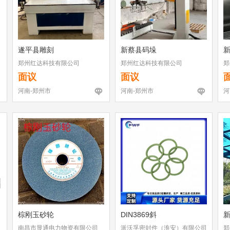
遂平县雕刻
新蔡县码垛
郑州红达科技有限公司
郑州红达科技有限公司
郑
面议
面议
河南-郑州市
河南-郑州市
河
棕刚玉砂轮
DIN3869斜
南昌市显通电力物资有限公司
派沃孚密封件（淮安）有限公司
郑