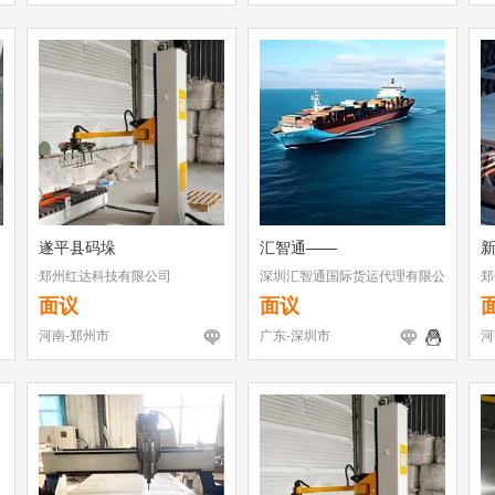
遂平县码垛
汇智通——
郑州红达科技有限公司
深圳汇智通国际货运代理有限公
郑
司
面议
面议
河南-郑州市
广东-深圳市
河