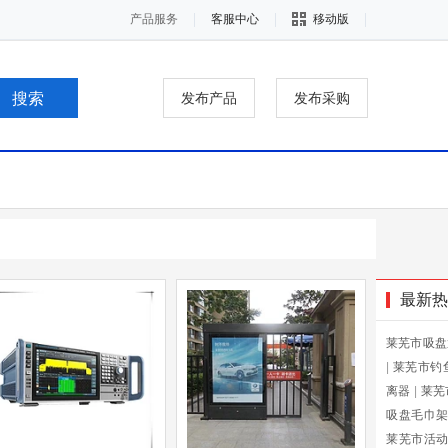
产品服务
客服中心
移动版
发布产品
发布采购
最新热
莱芜市吸盘
|
莱芜市钓
离器
|
莱芜
吸盘毛巾
莱芜市活