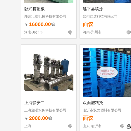
卧式挤塑板
遂平县喷涂
郑州汇友机械科技有限公司
郑州红达科技有限公司
16000.00
面议
￥
/台
河南-郑州市
河南-郑州市
上海静安二
双面塑料托
上海迦泓水务科技有限公司
临沂市双龙塑料有限公司
2000.00
面议
￥
/台
上海
山东-临沂市