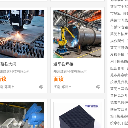
莱芜市手写
市皇冠
|
莱
莱芜市耳线
市插卡音
莱芜市按摩
描仪配件
|
莱芜市脐饰
发梳头饰
|
扇
|
莱芜市
新蔡县大闪
遂平县焊接
组合音响
|
州红达科技有限公司
郑州红达科技有限公司
芜市美容喷
面议
面议
按摩足疗
南-郑州市
河南-郑州市
莱芜市耳饰
童披风及斗
芜市电陶
莱芜市回音
箱
|
莱芜市
按摩机
|
临