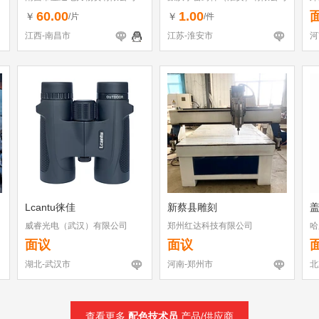
60.00
1.00
￥
￥
/片
/件
江西-南昌市
江苏-淮安市
河
Lcantu徕佳
新蔡县雕刻
威睿光电（武汉）有限公司
郑州红达科技有限公司
哈
面议
面议
湖北-武汉市
河南-郑州市
北
查看更多
配色技术员
产品/供应商