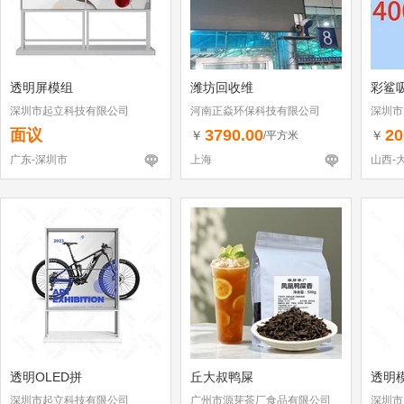
透明屏模组
潍坊回收维
彩鲨
深圳市起立科技有限公司
河南正焱环保科技有限公司
深圳市
（个体
面议
3790.00
20
￥
￥
/平方米
广东-深圳市
上海
山西-
透明OLED拼
丘大叔鸭屎
透明
深圳市起立科技有限公司
广州市源芽茶厂食品有限公司
深圳市