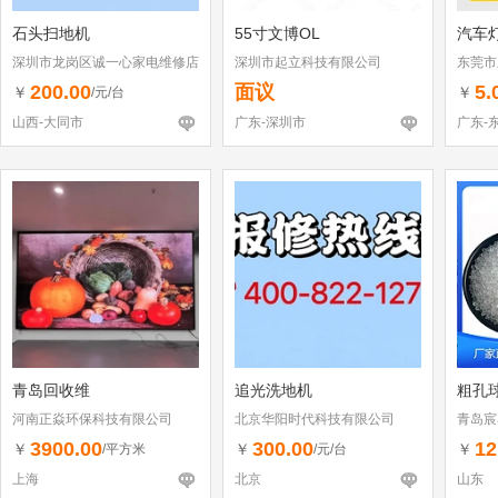
石头扫地机
55寸文博OL
汽车
深圳市龙岗区诚一心家电维修店
深圳市起立科技有限公司
东莞市
（个体工商户）
200.00
面议
5.
￥
￥
/元/台
山西-大同市
广东-深圳市
广东-
青岛回收维
追光洗地机
粗孔
河南正焱环保科技有限公司
北京华阳时代科技有限公司
青岛宸
3900.00
300.00
12
￥
￥
￥
/平方米
/元/台
上海
北京
山东