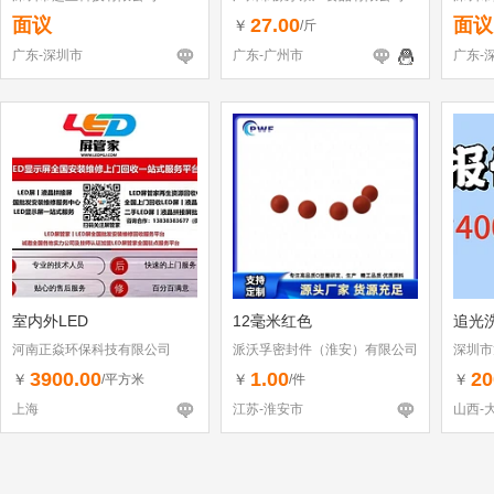
面议
27.00
面议
￥
/斤
广东-深圳市
广东-广州市
广东-
室内外LED
12毫米红色
追光
河南正焱环保科技有限公司
派沃孚密封件（淮安）有限公司
深圳市
（个体
3900.00
1.00
20
￥
￥
￥
/平方米
/件
上海
江苏-淮安市
山西-