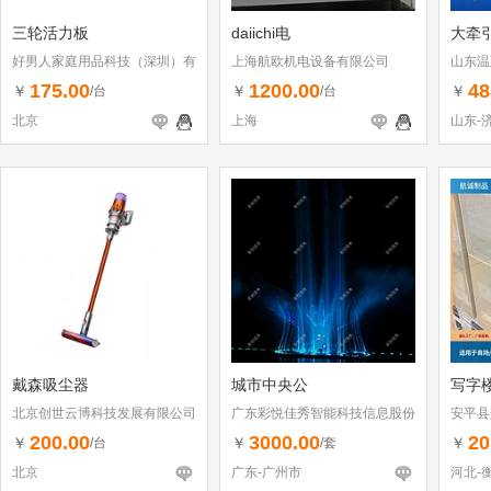
三轮活力板
daiichi电
大牵
好男人家庭用品科技（深圳）有
上海航欧机电设备有限公司
山东温
限公司
175.00
1200.00
48
￥
￥
￥
/台
/台
北京
上海
山东-
戴森吸尘器
城市中央公
写字
北京创世云博科技发展有限公司
广东彩悦佳秀智能科技信息股份
安平县
有限公司
200.00
3000.00
20
￥
￥
￥
/台
/套
北京
广东-广州市
河北-