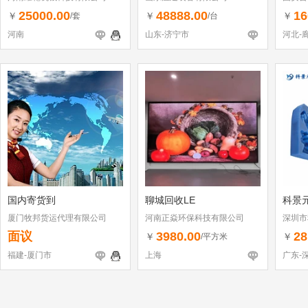
25000.00
48888.00
16
￥
￥
￥
/套
/台
河南
山东-济宁市
河北-
国内寄货到
聊城回收LE
科景
厦门牧邦货运代理有限公司
河南正焱环保科技有限公司
深圳市
面议
3980.00
28
￥
￥
/平方米
福建-厦门市
上海
广东-