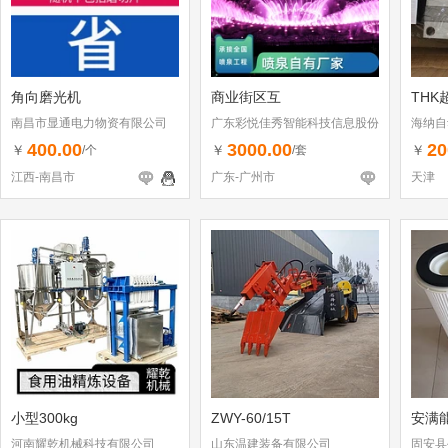
角向磨光机
商业街区互
THK
南昌市显通电力物资有限公司
广东彩悦佳秀智能科技信息股份
海纳自
有限公司
司
400.00
3000.00
20
￥
￥
￥
/个
/套
江西-南昌市
广东-广州市
天津
小型300kg
ZWY-60/15T
安满能
河南耀乾机械科技有限公司
山东温建装备有限公司
固安县