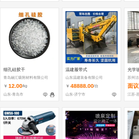
细孔硅胶干
温建履带式
光学
青岛融汇吸附材料有限公司
山东温建装备有限公司
苏州洁
12.00
48888.00
面议
￥
￥
/kg
/台
山东-青岛市
山东-济宁市
江苏-