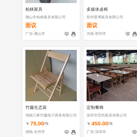
柏林家具
多媒体桌椅
佛山市柏林家具有限公司
郑州昱博家具有限公司
面议
面议
广东-佛山市
河南-郑州市
竹藤生态装
定制餐椅
湖南江桥竹藤电子商务有限公司
深圳市宜尚家具有限公司
75.00
450.00
￥
￥
/张
/张
湖南-永州市
广东-深圳市