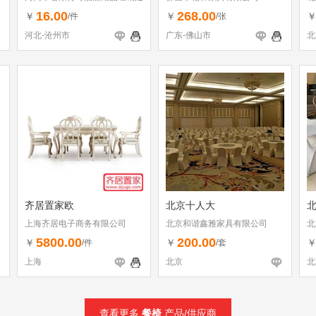
16.00
268.00
￥
￥
/件
/张
河北-沧州市
广东-佛山市
北
齐居置家欧
北京十人大
上海齐居电子商务有限公司
北京和谐鑫雅家具有限公司
北
5800.00
200.00
￥
￥
/件
/套
上海
北京
北
查看更多
餐椅
产品/供应商