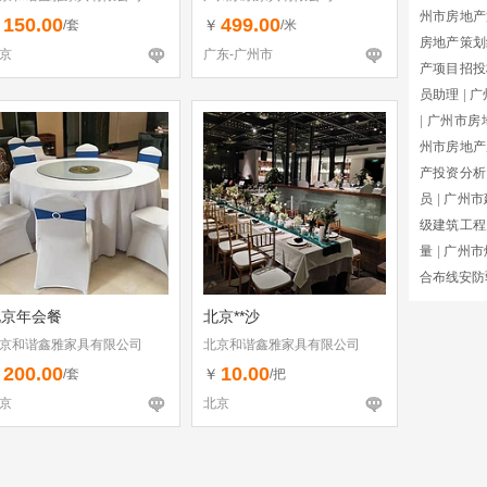
州市房地产
150.00
499.00
￥
￥
/套
/米
房地产策划
京
广东-广州市
产项目招投
员助理
|
广
|
广州市房
州市房地产
产投资分析
员
|
广州市
级建筑工程
量
|
广州市
合布线安防
北京年会餐
北京**沙
京和谐鑫雅家具有限公司
北京和谐鑫雅家具有限公司
200.00
10.00
￥
￥
/套
/把
京
北京