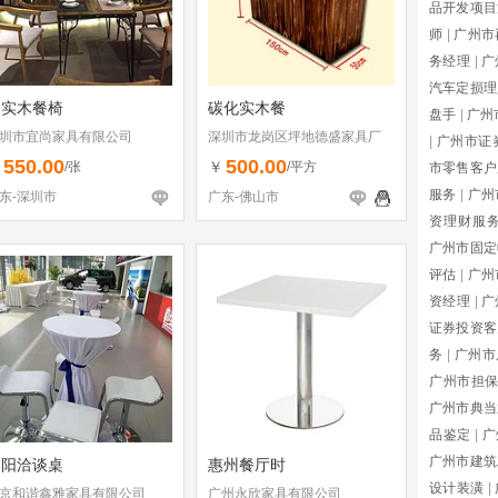
品开发项目
师
|
广州市
务经理
|
广
汽车定损理
全实木餐椅
碳化实木餐
盘手
|
广州
圳市宜尚家具有限公司
深圳市龙岗区坪地德盛家具厂
|
广州市证
550.00
500.00
￥
￥
/张
/平方
市零售客户
服务
|
广州
东-深圳市
广东-佛山市
资理财服
广州市固定
评估
|
广州
资经理
|
广
证券投资客
务
|
广州市
广州市担
广州市典当
品鉴定
|
广
广州市建筑
朝阳洽谈桌
惠州餐厅时
设计装潢
|
京和谐鑫雅家具有限公司
广州永欣家具有限公司