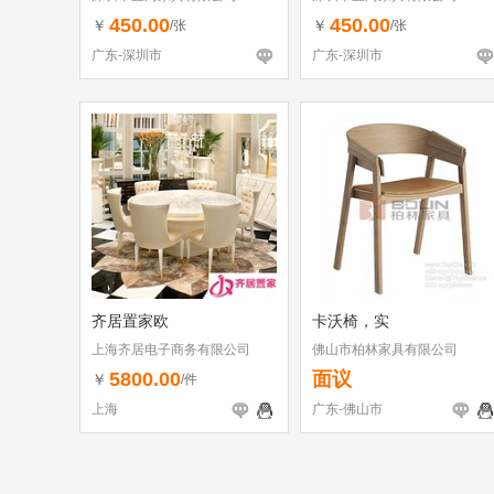
450.00
450.00
￥
￥
/张
/张
广东-深圳市
广东-深圳市
齐居置家欧
卡沃椅，实
上海齐居电子商务有限公司
佛山市柏林家具有限公司
5800.00
面议
￥
/件
上海
广东-佛山市