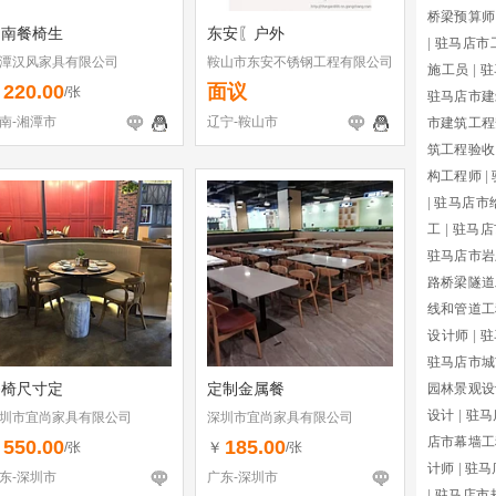
桥梁预算师
湖南餐椅生
东安〖户外
|
驻马店市
潭汉风家具有限公司
鞍山市东安不锈钢工程有限公司
施工员
|
驻
220.00
面议
￥
/张
驻马店市建
南-湘潭市
辽宁-鞍山市
市建筑工程
筑工程验收
构工程师
|
|
驻马店市
工
|
驻马店
驻马店市岩
路桥梁隧道
线和管道工
设计师
|
驻
驻马店市城
餐椅尺寸定
定制金属餐
园林景观设
设计
|
驻马
圳市宜尚家具有限公司
深圳市宜尚家具有限公司
店市幕墙工
550.00
185.00
￥
￥
/张
/张
计师
|
驻马
东-深圳市
广东-深圳市
|
驻马店市