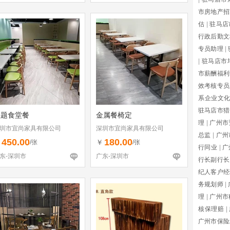
市房地产招
估
|
驻马店
行政后勤文
专员助理
|
|
驻马店市
市薪酬福利
效考核专员
系企业文
驻马店市猎
主题食堂餐
金属餐椅定
理
|
广州市
圳市宜尚家具有限公司
深圳市宜尚家具有限公司
总监
|
广州
450.00
180.00
￥
￥
/张
/张
行同业
|
广
东-深圳市
广东-深圳市
行长副行长
纪人客户经
务规划师
|
理
|
广州市
核保理赔
|
广州市保险