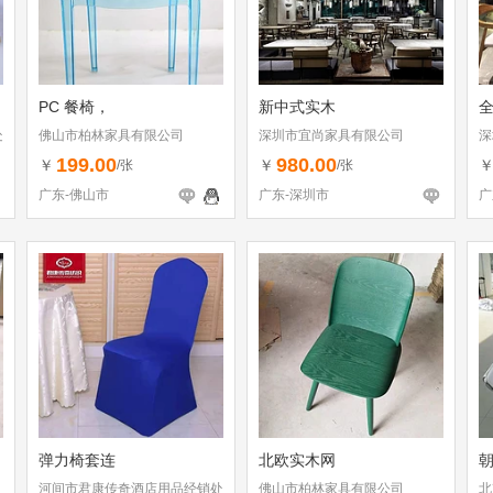
PC 餐椅，
新中式实木
处
佛山市柏林家具有限公司
深圳市宜尚家具有限公司
深
199.00
980.00
￥
￥
/张
/张
广东-佛山市
广东-深圳市
广
弹力椅套连
北欧实木网
河间市君康传奇酒店用品经销处
佛山市柏林家具有限公司
北