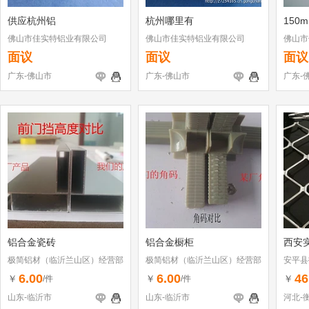
供应杭州铝
杭州哪里有
150
佛山市佳实特铝业有限公司
佛山市佳实特铝业有限公司
佛山市
面议
面议
面议
广东-佛山市
广东-佛山市
广东-
铝合金瓷砖
铝合金橱柜
西安
极简铝材（临沂兰山区）经营部
极简铝材（临沂兰山区）经营部
安平县
6.00
6.00
46
￥
￥
￥
/件
/件
山东-临沂市
山东-临沂市
河北-