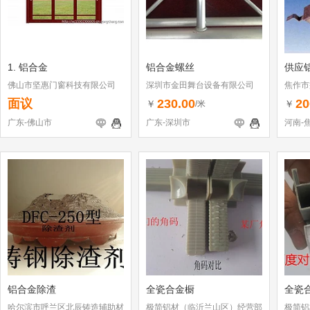
1. 铝合金
铝合金螺丝
供应
佛山市坚惠门窗科技有限公司
深圳市金田舞台设备有限公司
焦作市
面议
230.00
20
￥
￥
/米
广东-佛山市
广东-深圳市
河南-
铝合金除渣
全瓷合金橱
全瓷
哈尔滨市呼兰区北辰铸造辅助材
极简铝材（临沂兰山区）经营部
极简铝