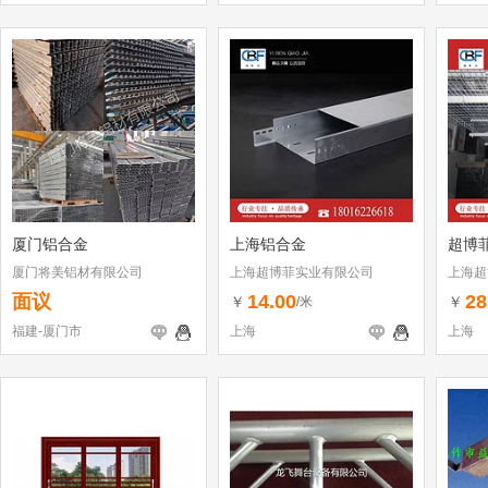
厦门铝合金
上海铝合金
超博
厦门将美铝材有限公司
上海超博菲实业有限公司
上海超
面议
14.00
28
￥
￥
/米
福建-厦门市
上海
上海