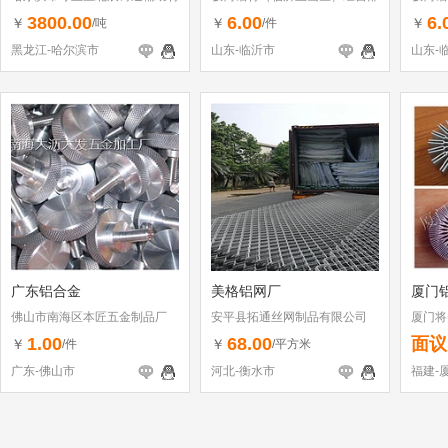
料厂
3800.00
6.00
6.
￥
￥
￥
/吨
/件
黑龙江-哈尔滨市
山东-临沂市
山东-
广东铝合金
美格铝网厂
厦门
佛山市南海区本匠五金制品厂
安平县拓通丝网制品有限公司
厦门将
1.00
68.00
面议
￥
￥
/件
/平方米
广东-佛山市
河北-衡水市
福建-