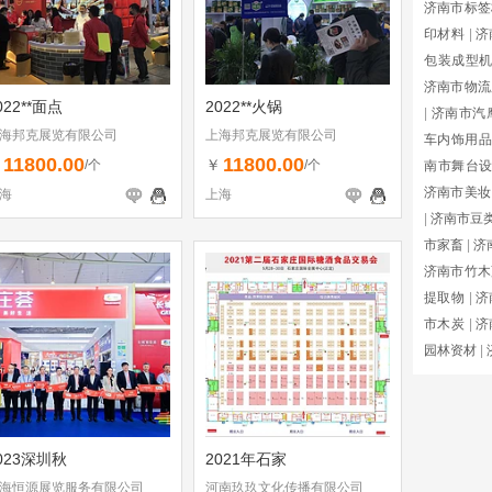
济南市标签
印材料
|
济
包装成型
济南市物流
022**面点
2022**火锅
|
济南市汽
海邦克展览有限公司
上海邦克展览有限公司
车内饰用品
11800.00
11800.00
￥
￥
/个
/个
南市舞台
济南市美妆
海
上海
|
济南市豆
市家畜
|
济
济南市竹木
提取物
|
济
市木炭
|
济
园林资材
|
023深圳秋
2021年石家
海恒源展览服务有限公司
河南玖玖文化传播有限公司