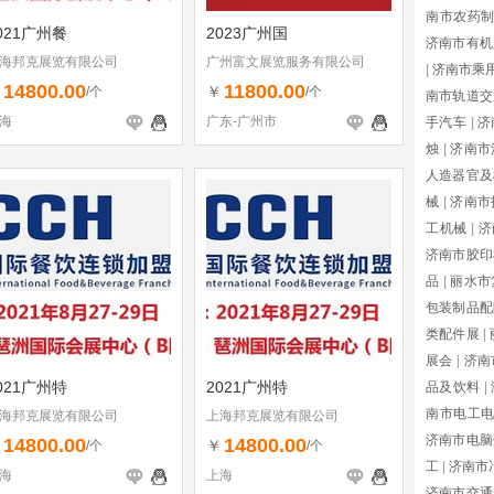
南市农药
021广州餐
2023广州国
济南市有机
海邦克展览有限公司
广州富文展览服务有限公司
|
济南市乘
14800.00
11800.00
￥
￥
/个
/个
南市轨道交
海
广东-广州市
手汽车
|
济
烛
|
济南市
人造器官及
械
|
济南市
工机械
|
济
济南市胶印
品
|
丽水市
包装制品配
类配件展
|
展会
|
济南
021广州特
2021广州特
品及饮料
|
南市电工
海邦克展览有限公司
上海邦克展览有限公司
济南市电脑
14800.00
14800.00
￥
￥
/个
/个
工
|
济南市
海
上海
济南市交通