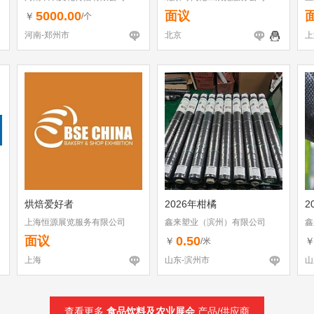
5000.00
面议
￥
/个
河南-郑州市
北京
上
烘焙爱好者
2026年柑橘
2
上海恒源展览服务有限公司
鑫来塑业（滨州）有限公司
鑫
面议
0.50
￥
/米
上海
山东-滨州市
山
查看更多
食品饮料及农业展会
产品/供应商