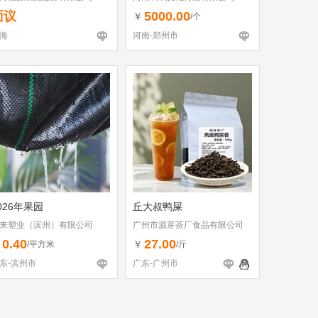
面议
5000.00
￥
/个
海
河南-郑州市
026年果园
丘大叔鸭屎
来塑业（滨州）有限公司
广州市源芽茶厂食品有限公司
0.40
27.00
￥
￥
/平方米
/斤
东-滨州市
广东-广州市