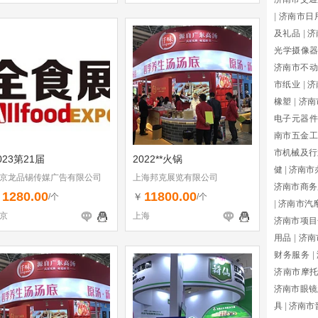
|
济南市日
及礼品
|
济
光学摄像
济南市不动
市纸业
|
济
橡塑
|
济南
电子元器件
南市五金工
市机械及行
023第21届
2022**火锅
健
|
济南市
京龙品锡传媒广告有限公司
上海邦克展览有限公司
济南市商务
1280.00
11800.00
￥
￥
/个
/个
|
济南市汽
京
上海
济南市项目
用品
|
济南
财务服务
|
济南市摩
济南市眼镜
具
|
济南市