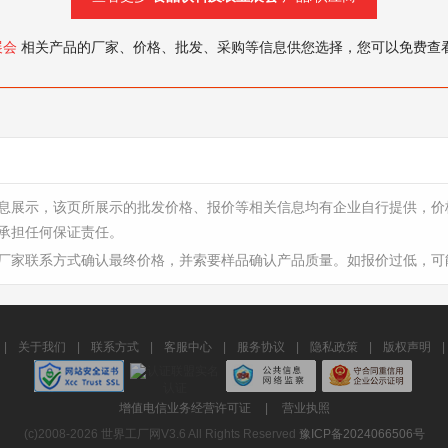
展会
相关产品的厂家、价格、批发、采购等信息供您选择，您可以免费查
息展示，该页所展示的批发价格、报价等相关信息均有企业自行提供，价
承担任何保证责任。
厂家联系方式确认最终价格，并索要样品确认产品质量。如报价过低，可
|
关于我们
|
联系方式
|
客服中心
|
服务协议
|
隐私政策
|
版权声明
|
增值电信业务经营许可证
|
营业执照
(c)2008-2026 世界工厂网V3.6 All Rights Reserved
豫ICP备2024066506号