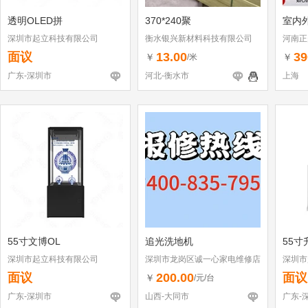
透明OLED拼
370*240聚
室内外
深圳市起立科技有限公司
衡水银兴新材料科技有限公司
河南正
面议
13.00
39
￥
￥
/米
广东-深圳市
河北-衡水市
上海
55寸文博OL
追光洗地机
55寸
深圳市起立科技有限公司
深圳市龙岗区诚一心家电维修店
深圳市
（个体工商户）
面议
200.00
面议
￥
/元/台
广东-深圳市
山西-大同市
广东-