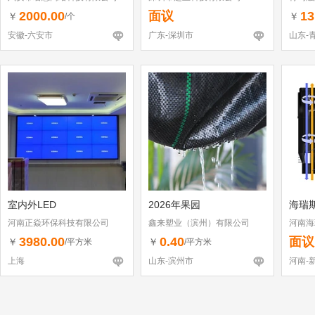
2000.00
面议
13
￥
￥
/个
安徽-六安市
广东-深圳市
山东-
室内外LED
2026年果园
海瑞
河南正焱环保科技有限公司
鑫来塑业（滨州）有限公司
河南海
3980.00
0.40
面议
￥
￥
/平方米
/平方米
上海
山东-滨州市
河南-