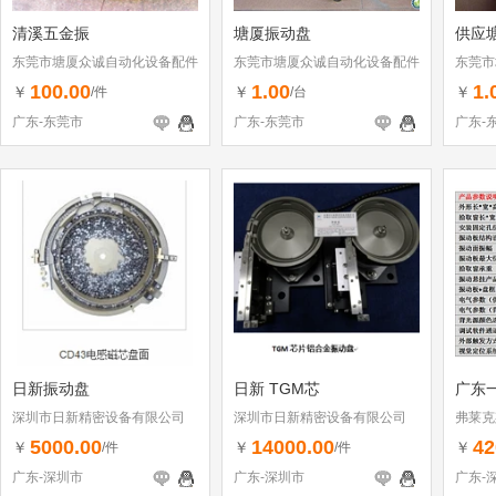
清溪五金振
塘厦振动盘
供应
东莞市塘厦众诚自动化设备配件
东莞市塘厦众诚自动化设备配件
东莞市
加工店
加工店
加工店
100.00
1.00
1.
￥
￥
￥
/件
/台
广东-东莞市
广东-东莞市
广东-
日新振动盘
日新 TGM芯
广东
深圳市日新精密设备有限公司
深圳市日新精密设备有限公司
弗莱克
公司
5000.00
14000.00
42
￥
￥
￥
/件
/件
广东-深圳市
广东-深圳市
广东-