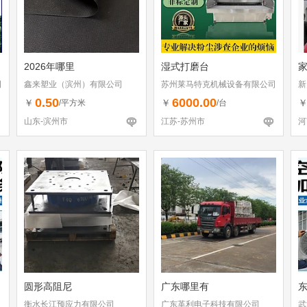
2026年哪里
湿式打磨台
司
鑫来塑业（滨州）有限公司
苏州莱马特克机械设备有限公司
新
0.50
6000.00
￥
￥
/平方米
/台
山东-滨州市
江苏-苏州市
河
圆形高阻尼
广东哪里有
衡水长江预应力有限公司
广东革利电子科技有限公司
武