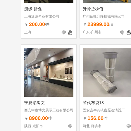
潇缘 折叠
升降货梯佰
上海潇缘伞业有限公司
广州佰旺升降机械有限公司
200.00
23999.00
￥
￥
/件
/台
上海
广东-广州市
宁夏彩陶文
替代布袋13
西安中泰博文展示工程有限公司
固安县牛驼镇鑫磊滤清器厂
8900.00
156.00
￥
￥
/米
/个
陕西-咸阳市
河北-廊坊市