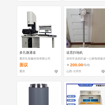
多孔微通道
追觅扫地机
重庆礼智鑫科技有限公司
深圳市龙岗区诚一心家电维修
（个体工商户）
面议
200.00
￥
/元/台
重庆
山西-大同市