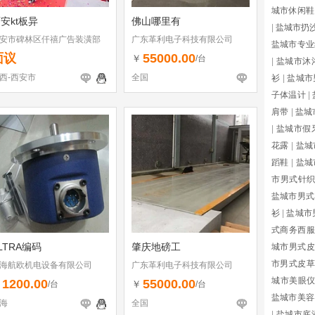
城市休闲鞋
安kt板异
佛山哪里有
|
盐城市扔
安市碑林区仟禧广告装潢部
广东革利电子科技有限公司
盐城市专业
面议
55000.00
￥
/台
|
盐城市沐
西-西安市
全国
衫
|
盐城市
子体温计
|
肩带
|
盐城
|
盐城市假
花露
|
盐城
蹈鞋
|
盐城
市男式针
盐城市男式
衫
|
盐城市
式商务西服
LTRA编码
肇庆地磅工
城市男式皮
市男式皮草
海航欧机电设备有限公司
广东革利电子科技有限公司
城市美眼
1200.00
55000.00
￥
￥
/台
/台
盐城市美容
海
全国
|
盐城市底