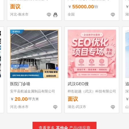
面议
55000.00
￥
/台
河北-衡水市
全国
湖
医院门诊墙
武汉GEO搜
安平县航诚金属制品有限公司
梓彤超越（武汉）科技有限公司
深
（
20.00
面议
￥
/平方米
河北-衡水市
湖北-武汉市
山
查看更多
其他伞
产品/供应商