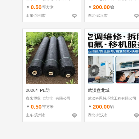
0.50
200.00
￥
￥
/平方米
/台
山东-滨州市
湖北-武汉市
2026年PE防
武汉盘龙城
鑫来塑业（滨州）有限公司
武汉科恩特环境工程有限公司
0.50
200.00
￥
￥
/平方米
/台
山东-滨州市
湖北-武汉市