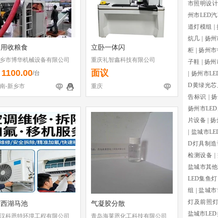
市照明设
州市LED
道灯模组
|
炕几
|
扬州
家用收粮食
立卧一体闪
柜
|
扬州市
乡市博华机械设备有限公司
重庆礼智鑫科技有限公司
子鞋
|
扬州
1100.00
面议
￥
/台
|
扬州市L
D黄绿光芯
南-新乡市
重庆
告标识
|
扬
扬州市LE
片设备
|
扬
|
盐城市L
D灯具制造
检测设备
|
盐城市其他
LED集鱼灯
组
|
盐城市
灯及前照
东西湖马池
气凝胶分散
盐城市LE
汉科恩特环境工程有限公司
青岛海莱恩化工科技有限公司