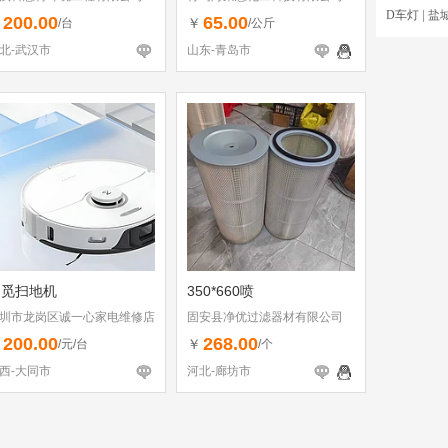
D车灯
|
盐
200.00
65.00
￥
￥
/台
/公斤
北-武汉市
山东-青岛市
追觅扫地机
350*660喷
圳市龙岗区诚一心家电维修店
固安县净优过滤器材有限公司
个体工商户）
200.00
268.00
￥
￥
/元/台
/个
西-大同市
河北-廊坊市