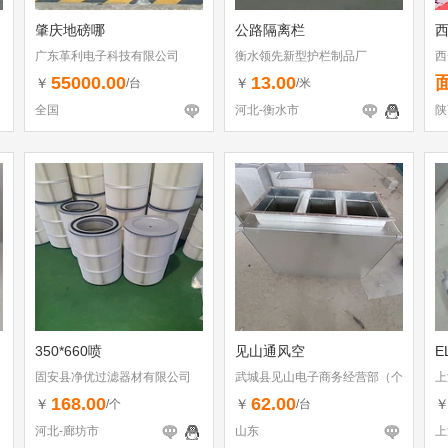
肇庆地磅哪
公路隔离栏
西
广东革利电子科技有限公司
衡水领先新型护栏制品厂
西
55000.00
13.00
￥
￥
/台
/米
全国
河北-衡水市
陕
350*660喷
见山通风空
E
固安县净优过滤器材有限公司
武城县见山电子商务经营部（个
上
体工商户）
168.00
62.00
￥
￥
/个
/台
河北-廊坊市
山东
上