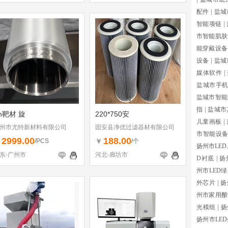
配件
|
盐城
智能项链
|
市智能肌肤
能穿戴设备
设备
|
盐城
媒体软件
|
盐城市手
盐城市智能
指
|
盐城市
n靶材 旋
220*750安
儿童画板
|
州市尤特新材料有限公司
固安县净优过滤器材有限公司
市智能设
2999.00
188.00
￥
￥
/PCS
/个
扬州市LE
东-广州市
河北-廊坊市
D衬底
|
扬
州市LED
外芯片
|
扬
州市家用酿
光模组
|
扬
扬州市LE