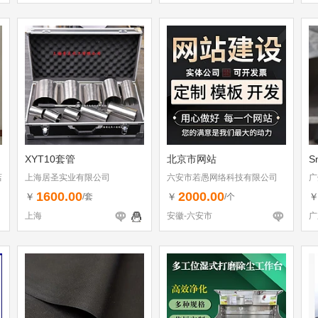
XYT10套管
北京市网站
S
店
上海居圣实业有限公司
六安市若愚网络科技有限公司
广
1600.00
2000.00
￥
￥
/套
/个
上海
安徽-六安市
广