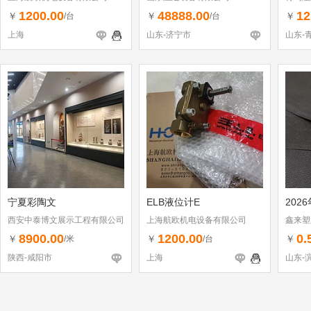
1200.00
48888.00
12
￥
￥
￥
/台
/台
上海
山东-济宁市
山东-
宁夏彩陶文
ELB液位计E
202
西安中泰博文展示工程有限公司
上海航欧机电设备有限公司
鑫来塑
8900.00
1200.00
0.
￥
￥
￥
/米
/台
陕西-咸阳市
上海
山东-