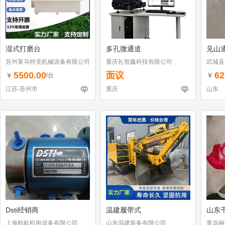
湿式打磨台
多孔微通道
见山
苏州莱马特克机械设备有限公司
重庆礼智鑫科技有限公司
武城县
体工商
5500.00
面议
62
￥
￥
/台
江苏-苏州市
重庆
山东
Dsti经销商
温建履带式
山东
上海航欧机电设备有限公司
山东温建装备有限公司
青岛融