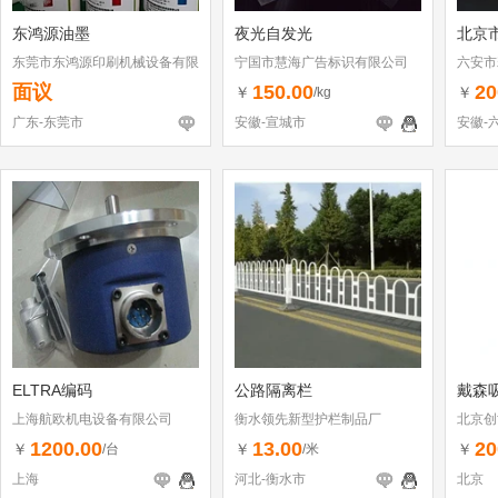
东鸿源油墨
夜光自发光
北京
东莞市东鸿源印刷机械设备有限
宁国市慧海广告标识有限公司
六安市
公司
面议
150.00
20
￥
￥
/kg
广东-东莞市
安徽-宣城市
安徽-
ELTRA编码
公路隔离栏
戴森
上海航欧机电设备有限公司
衡水领先新型护栏制品厂
北京创
1200.00
13.00
20
￥
￥
￥
/台
/米
上海
河北-衡水市
北京