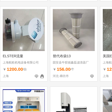
ELSTER流量
替代布袋13
美国E
上海航欧机电设备有限公司
固安县牛驼镇鑫磊滤清器厂
上海航
1200.00
156.00
12
￥
￥
￥
/台
/个
上海
河北-廊坊市
上海