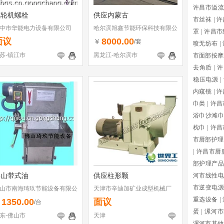
许昌市溢流
汽轮机螺栓
供应内蒙古
市丝袜
|
许
中市华能电力设备有限公司
哈尔滨旭鑫节能环保科技有限公
罩
|
许昌市
司
面议
8000.00
￥
/套
喷无纺布
|
苏-镇江市
黑龙江-哈尔滨市
市面部按摩
去角质
|
许
稳压电源
|
内窥镜
|
许
巾类
|
许昌
浴巾沙滩巾
枕巾
|
许昌
市唇部护理
|
许昌市唇
部护理产品
佛山带式油
供应柱形颗
河市线性电
市逆变电源
山市南海琦玖节能设备有限公
天津市辛迪加矿业成型机械厂
重选设备
|
1350.00
面议
￥
/台
蛋
|
漯河市
东-佛山市
天津
漯河市其他