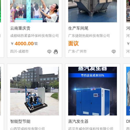
云南重庆贵
生产车间尾
河
司
成都锦胜雾森环保科技有限公司
广东捷朗热能科技有限公司
河
4000.00
面议
￥
/套
四川-成都市
广东-广州市
河
智能型节能
蒸汽发生器
D
山西堃成科技有限公司
武汉市威创环保科技有限公司
西