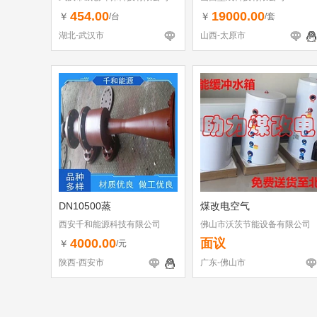
454.00
19000.00
￥
￥
/台
/套
湖北-武汉市
山西-太原市
DN10500蒸
煤改电空气
西安千和能源科技有限公司
佛山市沃茨节能设备有限公司
4000.00
面议
￥
/元
陕西-西安市
广东-佛山市