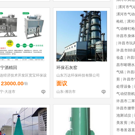
|
漯河市气
漯河市气动
枪机
|
漯河
气动铆钉
许昌市身体
|
许昌市玩
许昌市BB
妆盘
|
许昌
昌市啫喱水
辽宁酒精回
环保石灰窑
气镐
|
许昌
连经济技术开发区宽宝环保设
山东万达环保科技有限公司
剪
|
许昌市
经营部
23000.00
面议
￥
/台
处理设备
|
宁-大连市
山东-潍坊市
气动切割
许昌市二
许昌市腰带
池测试仪
|
美发剪
|
许
市卷发器