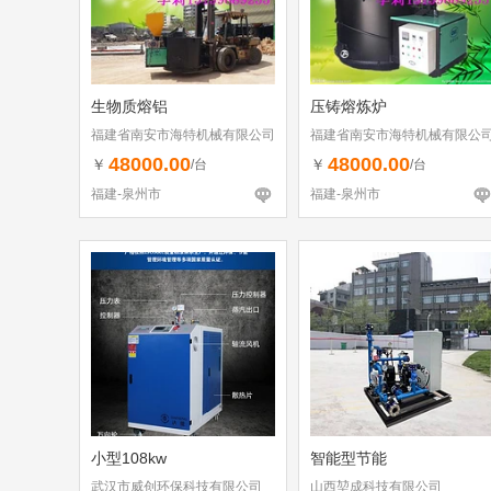
生物质熔铝
压铸熔炼炉
福建省南安市海特机械有限公司
福建省南安市海特机械有限公
48000.00
48000.00
￥
￥
/台
/台
福建-泉州市
福建-泉州市
小型108kw
智能型节能
武汉市威创环保科技有限公司
山西堃成科技有限公司