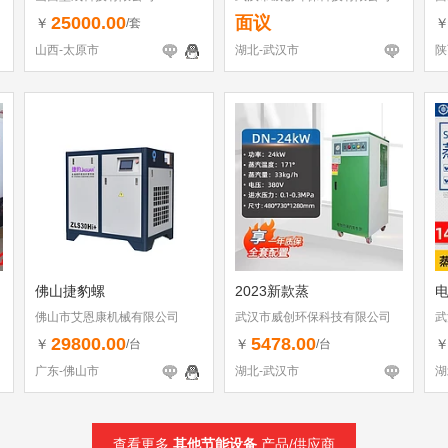
25000.00
面议
￥
/套
山西-太原市
湖北-武汉市
陕
佛山捷豹螺
2023新款蒸
佛山市艾恩康机械有限公司
武汉市威创环保科技有限公司
武
29800.00
5478.00
￥
￥
/台
/台
广东-佛山市
湖北-武汉市
湖
查看更多
其他节能设备
产品/供应商