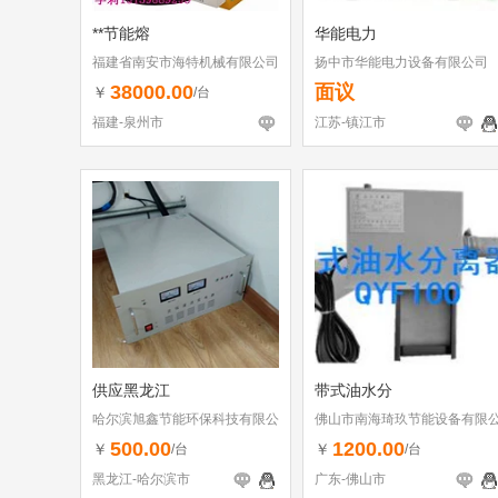
**节能熔
华能电力
福建省南安市海特机械有限公司
扬中市华能电力设备有限公司
38000.00
面议
￥
/台
福建-泉州市
江苏-镇江市
供应黑龙江
带式油水分
哈尔滨旭鑫节能环保科技有限公
佛山市南海琦玖节能设备有限
司
司
500.00
1200.00
￥
￥
/台
/台
黑龙江-哈尔滨市
广东-佛山市