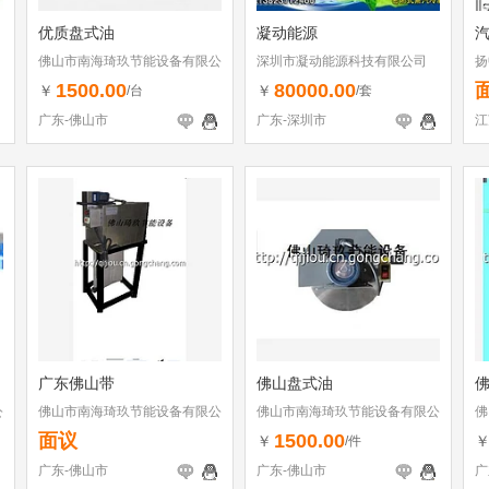
优质盘式油
凝动能源
佛山市南海琦玖节能设备有限公
深圳市凝动能源科技有限公司
扬
司
1500.00
80000.00
￥
￥
/台
/套
广东-佛山市
广东-深圳市
江
广东佛山带
佛山盘式油
公
佛山市南海琦玖节能设备有限公
佛山市南海琦玖节能设备有限公
佛
司
司
司
面议
1500.00
￥
/件
广东-佛山市
广东-佛山市
广