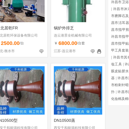
许昌市卫浴
|
许昌市沐
市磨脚石及
昌市洁耳器
北居乾FR
锅炉外排乏
昌市指甲
北居乾环保设备有限公司
连云港景全机械有限公司
许昌市指甲
2500.00
6800.00
￥
￥
/台
/台套
昌市指甲贴
甲工具套装
北-衡水市
江苏-连云港市
|
许昌市其
妆工具
|
许
眼皮贴胶水
器
|
许昌市
市粉刺针暗
扑
|
许昌市
化妆棉及棉
N10500型
DN10500蒸
安千和能源科技有限公司
西安千和能源科技有限公司