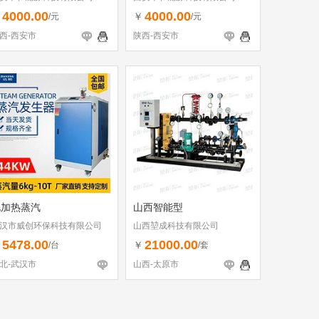
4000.00
4000.00
￥
￥
/元
/元
西-西安市
陕西-西安市
电加热蒸汽
山西智能型
汉市威创环保科技有限公司
山西堃成科技有限公司
5478.00
21000.00
￥
￥
/台
/套
北-武汉市
山西-太原市