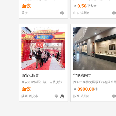
面议
0.50
￥
/平方米
重庆
山东-滨州市
西安kt板异
宁夏彩陶文
西安市碑林区仟禧广告装潢部
西安中泰博文展示工程有限公
面议
8900.00
￥
/米
陕西-西安市
陕西-咸阳市