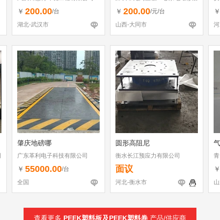
（个体工商户）
200.00
200.00
￥
￥
/台
/元/台
湖北-武汉市
山西-大同市
河
肇庆地磅哪
圆形高阻尼
司
广东革利电子科技有限公司
衡水长江预应力有限公司
青
55000.00
面议
￥
/台
全国
河北-衡水市
山
查看更多
PEEK塑料板及PEEK塑料卷
产品/供应商