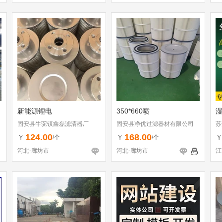
新能源锂电
350*660喷
固安县牛驼镇鑫磊滤清器厂
固安县净优过滤器材有限公司
苏
124.00
168.00
￥
￥
/个
/个
河北-廊坊市
河北-廊坊市
江