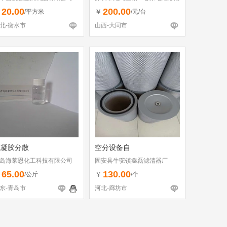
（个体工商户）
20.00
200.00
￥
￥
/平方米
/元/台
北-衡水市
山西-大同市
气凝胶分散
空分设备自
岛海莱恩化工科技有限公司
固安县牛驼镇鑫磊滤清器厂
65.00
130.00
￥
￥
/公斤
/个
东-青岛市
河北-廊坊市