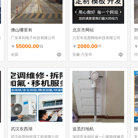
佛山哪里有
北京市网站
3
司
广东革利电子科技有限公司
六安市若愚网络科技有限公司
固
55000.00
2000.00
￥
￥
/台
/个
全国
安徽-六安市
河
武汉东西湖
追觅扫地机
武汉科恩特环境工程有限公司
深圳市龙岗区诚一心家电维修店
安