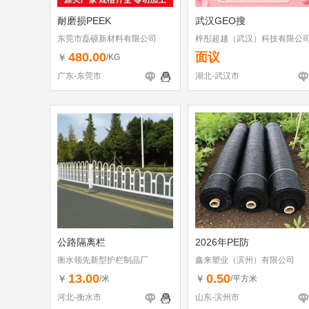
耐磨损PEEK
武汉GEO搜
东莞市磊硕新材料有限公司
梓彤超越（武汉）科技有限公
480.00
面议
￥
/KG
广东-东莞市
湖北-武汉市
公路隔离栏
2026年PE防
衡水领先新型护栏制品厂
鑫来塑业（滨州）有限公司
13.00
0.50
￥
￥
/米
/平方米
河北-衡水市
山东-滨州市