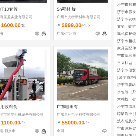
济宁市纱
YT10套管
Sn靶材 旋
济宁市假
海居圣实业有限公司
广州市尤特新材料有限公司
济宁市衣物
1600.00
2999.00
￥
￥
/套
/PCS
窗垫
|
济宁
海
广东-广州市
戏机保护
济宁市相机
家具及配件
宁市给皂器
市立柱盆
|
济宁市假发
|
济宁市浴
济宁市婴幼
水包装
|
济
木棉枕
|
济
家用收粮食
广东哪里有
济宁市凉席
晾晒洗护
|
乡市博华机械设备有限公司
广东革利电子科技有限公司
洗衣袋及护
1100.00
55000.00
￥
￥
/台
/台
宁市酒杯架
南-新乡市
全国
宁市拉篮
|