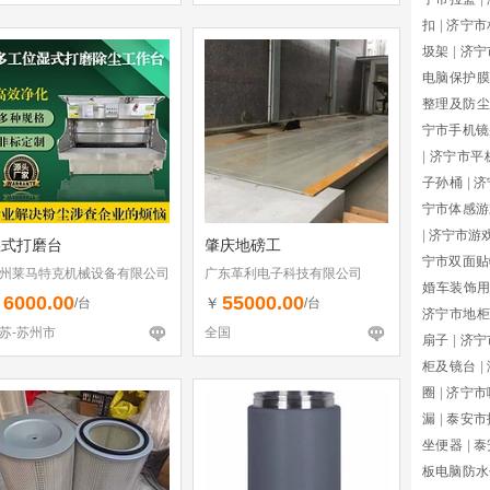
扣
|
济宁市
圾架
|
济宁
电脑保护膜
整理及防尘
宁市手机镜
|
济宁市平
子孙桶
|
济
宁市体感游
|
济宁市游
湿式打磨台
肇庆地磅工
宁市双面贴
州莱马特克机械设备有限公司
广东革利电子科技有限公司
婚车装饰
6000.00
55000.00
￥
￥
/台
/台
济宁市地柜
苏-苏州市
全国
扇子
|
济宁
柜及镜台
|
圈
|
济宁市
漏
|
泰安市
坐便器
|
泰
板电脑防水