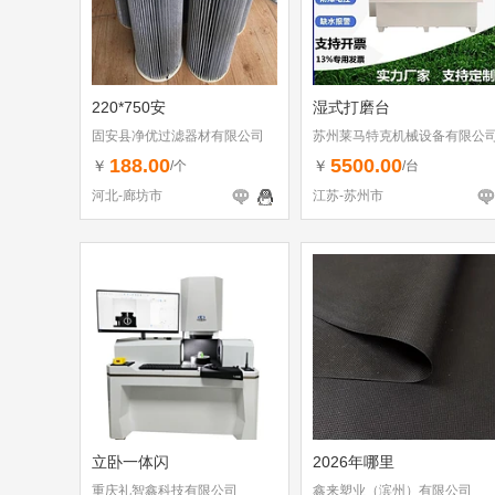
220*750安
湿式打磨台
固安县净优过滤器材有限公司
苏州莱马特克机械设备有限公
188.00
5500.00
￥
￥
/个
/台
河北-廊坊市
江苏-苏州市
立卧一体闪
2026年哪里
重庆礼智鑫科技有限公司
鑫来塑业（滨州）有限公司