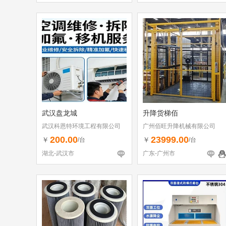
武汉盘龙城
升降货梯佰
武汉科恩特环境工程有限公司
广州佰旺升降机械有限公司
200.00
23999.00
￥
￥
/台
/台
湖北-武汉市
广东-广州市