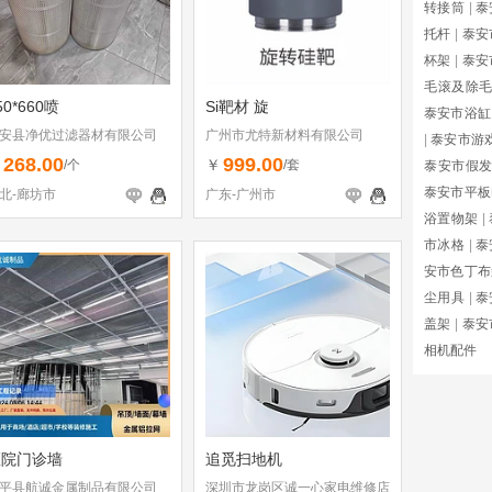
转接筒
|
泰
托杆
|
泰安
杯架
|
泰安
毛滚及除
50*660喷
Si靶材 旋
泰安市浴缸
安县净优过滤器材有限公司
广州市尤特新材料有限公司
|
泰安市游
268.00
999.00
￥
￥
/个
/套
泰安市假
泰安市平板
北-廊坊市
广东-广州市
浴置物架
|
市冰格
|
泰
安市色丁布
尘用具
|
泰
盖架
|
泰安
相机配件
医院门诊墙
追觅扫地机
平县航诚金属制品有限公司
深圳市龙岗区诚一心家电维修店