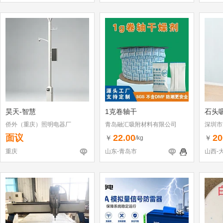
昊天-智慧
1克卷轴干
石头
侨外（重庆）照明电器厂
青岛融汇吸附材料有限公司
深圳市
（个体
面议
22.00
20
￥
￥
/kg
重庆
山东-青岛市
山西-