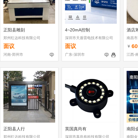
正阳县雕刻
4~20mA控制
酒店
郑州红达科技有限公司
深圳市天盾雷电技术有限公司
南昌市
面议
面议
60
￥
河南-郑州市
广东-深圳市
江西-
正阳县人行
英国真尚有
南阳
郑州红达科技有限公司
深圳市真尚有科技有限公司
南阳金