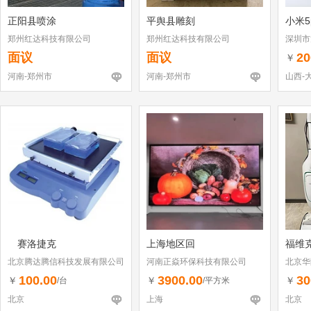
正阳县喷涂
平舆县雕刻
小米5
郑州红达科技有限公司
郑州红达科技有限公司
深圳市
（个体
面议
面议
20
￥
河南-郑州市
河南-郑州市
山西-
赛洛捷克
上海地区回
福维
北京腾达腾信科技发展有限公司
河南正焱环保科技有限公司
北京华
100.00
3900.00
30
￥
￥
￥
/台
/平方米
北京
上海
北京