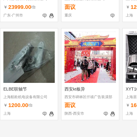
23999.00
面议
12
￥
￥
/台
广东-广州市
重庆
上海
ELBE联轴节
西安kt板异
XYT
上海航欧机电设备有限公司
西安市碑林区仟禧广告装潢部
上海居
1200.00
面议
16
￥
￥
/台
上海
陕西-西安市
上海