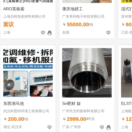
ARO英格索
肇庆地磅工
湿式
上海启程包装材料有限公司
广东革利电子科技有限公司
苏州莱
面议
55000.00
60
￥
￥
/台
上海
全国
江苏-
东西湖马池
Sn靶材 旋
ELS
武汉科恩特环境工程有限公司
广州市尤特新材料有限公司
上海航
200.00
2999.00
12
￥
￥
￥
/台
/PCS
湖北-武汉市
广东-广州市
上海