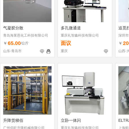
气凝胶分散
多孔微通道
追觅
青岛海莱恩化工科技有限公司
重庆礼智鑫科技有限公司
深圳市
（个体
65.00
面议
20
￥
￥
/公斤
山东-青岛市
重庆
山西-
升降货梯佰
立卧一体闪
ELT
广州佰旺升降机械有限公司
重庆礼智鑫科技有限公司
上海航