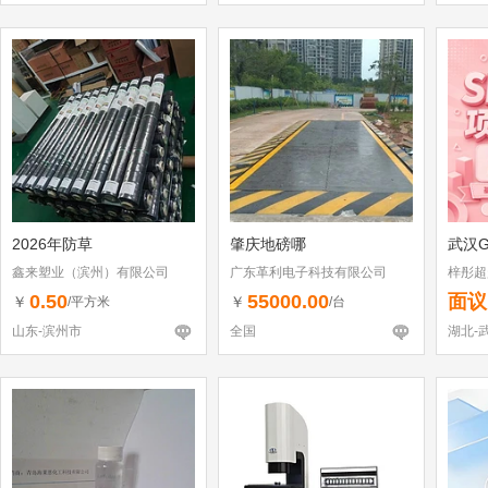
2026年防草
肇庆地磅哪
武汉G
鑫来塑业（滨州）有限公司
广东革利电子科技有限公司
梓彤超
0.50
55000.00
面议
￥
￥
/平方米
/台
山东-滨州市
全国
湖北-