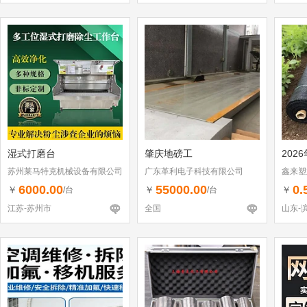
湿式打磨台
肇庆地磅工
202
苏州莱马特克机械设备有限公司
广东革利电子科技有限公司
鑫来塑
6000.00
55000.00
0.
￥
￥
￥
/台
/台
江苏-苏州市
全国
山东-