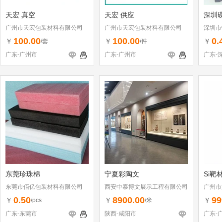
天宏 真空
天宏 供应
深圳
广州市天宏包装材料有限公司
广州市天宏包装材料有限公司
深圳市
100.00
100.00
0.
￥
￥
￥
/套
/件
广东-广州市
广东-广州市
广东-
东莞珍珠棉
宁夏彩陶文
Si靶
东莞市佰亿包装材料有限公司
西安中泰博文展示工程有限公司
广州市
0.50
8900.00
99
￥
￥
￥
/pcs
/米
广东-东莞市
陕西-咸阳市
广东-