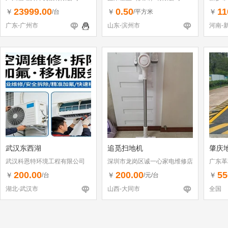
23999.00
0.50
11
￥
￥
￥
/台
/平方米
广东-广州市
山东-滨州市
河南-
武汉东西湖
追觅扫地机
肇庆
武汉科恩特环境工程有限公司
深圳市龙岗区诚一心家电维修店
广东革
（个体工商户）
200.00
200.00
55
￥
￥
￥
/台
/元/台
湖北-武汉市
山西-大同市
全国