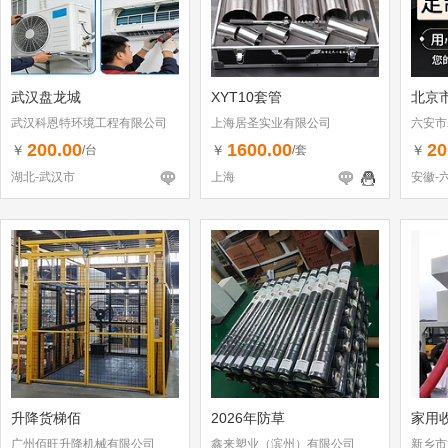
武汉盘龙城
XYT10套管
北京
武汉科恩特环境工程有限公司
上海居圣实业有限公司
六安市
200.00
1600.00
20
￥
￥
￥
/台
/套
湖北-武汉市
上海
安徽-
升降货梯佰
2026年防草
家用
广州佰旺升降机械有限公司
鑫来塑业（滨州）有限公司
新乡市