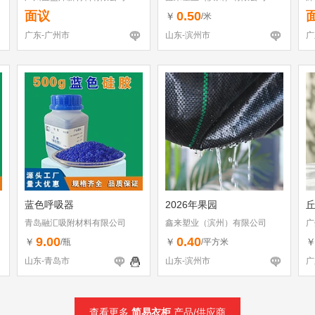
面议
0.50
￥
/米
广东-广州市
山东-滨州市
广
蓝色呼吸器
2026年果园
青岛融汇吸附材料有限公司
鑫来塑业（滨州）有限公司
广
9.00
0.40
￥
￥
/瓶
/平方米
山东-青岛市
山东-滨州市
广
查看更多
简易衣柜
产品/供应商