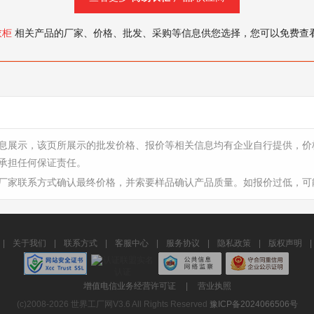
衣柜
相关产品的厂家、价格、批发、采购等信息供您选择，您可以免费查
息展示，该页所展示的批发价格、报价等相关信息均有企业自行提供，价
承担任何保证责任。
厂家联系方式确认最终价格，并索要样品确认产品质量。如报价过低，可
|
关于我们
|
联系方式
|
客服中心
|
服务协议
|
隐私政策
|
版权声明
|
增值电信业务经营许可证
|
营业执照
(c)2008-2026 世界工厂网V3.6 All Rights Reserved
豫ICP备2024066506号