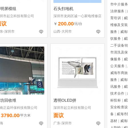
市中介服务
透明屏模组
石头扫地机
法律服务
|
圳市起立科技有限公司
深圳市龙岗区诚一心家电维修店
育培训
|
威
（个体工商户）
面议
200.00
￥
/元/台
维修及安装
东-深圳市
山西-大同市
服务
|
威海
饮服务
|
威
二手设备转
市清洗及保
像服务
|
威
公关服务
|
威海市商旅
服务
|
威海
讯服务
|
威
技术合作
|
潍坊回收维
透明OLED拼
标投标
|
威
安全检查设
南正焱环保科技有限公司
深圳市起立科技有限公司
备
|
威海市
3790.00
面议
￥
/平方米
器材
|
威海
海
广东-深圳市
人防护
|
威