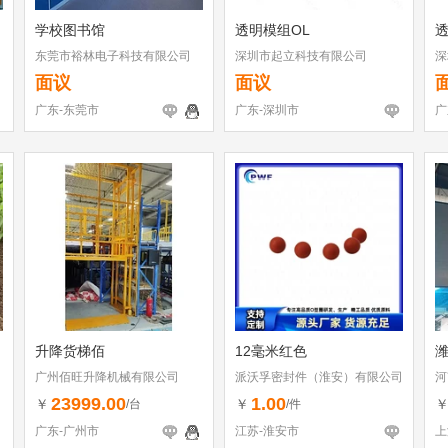
学校图书馆
透明模组OL
东莞市裕林电子科技有限公司
深圳市起立科技有限公司
深
面议
面议
广东-东莞市
广东-深圳市
广
升降货梯佰
12毫米红色
广州佰旺升降机械有限公司
派沃孚密封件（淮安）有限公司
河
23999.00
1.00
￥
￥
/台
/件
广东-广州市
江苏-淮安市
上