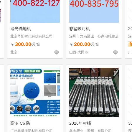
追光洗地机
彩鲨吸污机
2
北京华阳时代科技有限公司
深圳市龙岗区诚一心家电维修店
深
（个体工商户）
300.00
200.00
￥
￥
/元/台
/元/台
北京
山西-大同市
广
高浓 C6 防
2026年柑橘
3
广州鑫盛洋新材料有限公司
鑫来塑业（滨州）有限公司
深