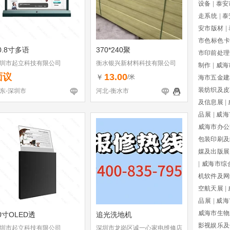
设备
|
泰安
走系统
|
泰
安市版材
|
市色标色卡
0.8寸多语
370*240聚
市印前处理
圳市起立科技有限公司
衡水银兴新材料科技有限公司
制作
|
威海
面议
13.00
￥
/米
海市五金建
装纺织及皮
东-深圳市
河北-衡水市
及信息展
|
品展
|
威海
威海市办公
包装印刷及
媒及出版展
|
威海市综
机软件及网
空航天展
|
品展
|
威海
威海市生物
0寸OLED透
追光洗地机
影视娱乐及
圳市起立科技有限公司
深圳市龙岗区诚一心家电维修店