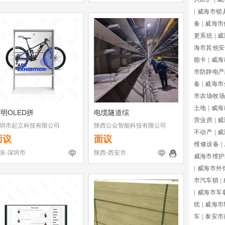
|
威海市锁
备
|
威海市
更系统
|
威
海市其他安
能卡
|
威海
市防静电产
备
|
威海市
市农场牧场
土地
|
威海
明OLED拼
电缆隧道综
营业房
|
威
圳市起立科技有限公司
陕西公众智能科技有限公司
不动产
|
威
面议
面议
维修设备
|
东-深圳市
陕西-西安市
威海市维护
|
威海市外
市汽车锁
|
|
威海市车
统
|
威海市
车
|
泰安市