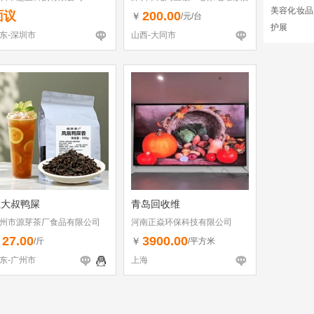
美容化妆品
（个体工商户）
面议
200.00
￥
/元/台
护展
东-深圳市
山西-大同市
丘大叔鸭屎
青岛回收维
州市源芽茶厂食品有限公司
河南正焱环保科技有限公司
27.00
3900.00
￥
￥
/斤
/平方米
东-广州市
上海