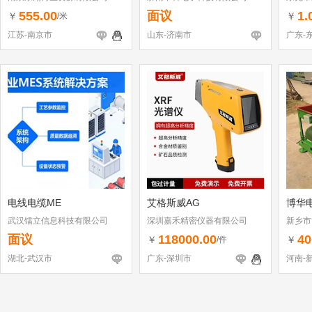
555.00
面议
1.
￥
￥
/米
江苏-南京市
山东-济南市
广东-
电线电缆ME
艾格斯威AG
博华
武汉镭立信息科技有限公司
深圳嘉禾精密仪器有限公司
新乡市
面议
118000.00
40
￥
￥
/件
湖北-武汉市
广东-深圳市
河南-