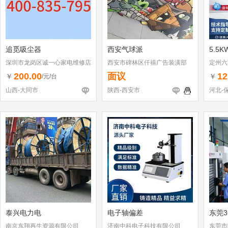
追觅吸尘器
西安气球派
5.5
深圳市龙岗区诚一心家电维修店
西安市碑林区仟禧广告装潢部
定州六
（个体工商户）
200.00
面议
12
￥
￥
/元/台
山西-大同市
陕西-西安市
河北-
泰兴电力电
电子轴偏差
东莞3
南京东翔再生资源有限公司
济南中科电子科技有限公司
东莞市