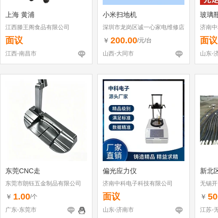
上海 黄浦
小米扫地机
玻璃
江西滕王阁食品有限公司
深圳市龙岗区诚一心家电维修店
济南中
（个体工商户）
面议
200.00
面议
￥
/元/台
江西-南昌市
山西-大同市
山东-
东莞CNC走
偏光应力仪
新北
东莞市朗钰五金制品有限公司
济南中科电子科技有限公司
无锡开
1.00
面议
50
￥
￥
/个
广东-东莞市
山东-济南市
江苏-