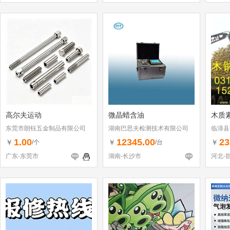
高尔夫运动
微晶蜡含油
木质
东莞市朗钰五金制品有限公司
湖南巴思夫检测技术有限公司
临漳县
1.00
12345.00
23
￥
￥
￥
/个
/台
广东-东莞市
湖南-长沙市
河北-