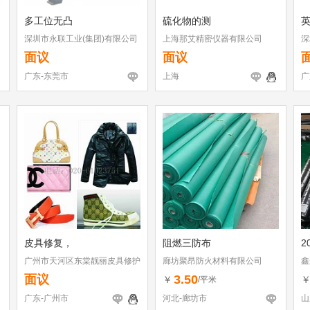
多工位无凸
硫化物的测
深圳市永联工业(集团)有限公司
上海那艾精密仪器有限公司
深
东莞分公司
面议
面议
广东-东莞市
上海
广
皮具修复，
阻燃三防布
2
广州市天河区东棠靓丽皮具修护
廊坊聚昂防火材料有限公司
鑫
店
面议
3.50
￥
/平米
广东-广州市
河北-廊坊市
山