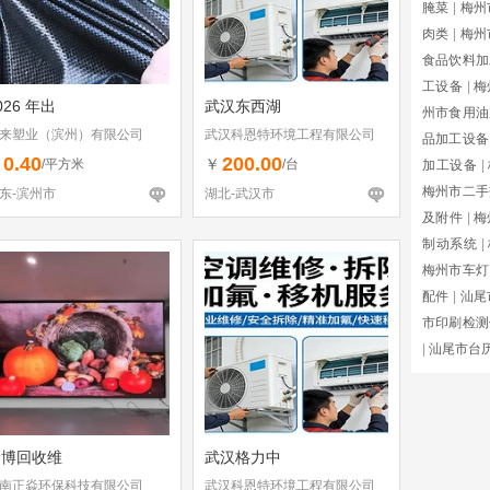
腌菜
|
梅州
肉类
|
梅州
食品饮料加
工设备
|
梅
026 年出
武汉东西湖
州市食用油
来塑业（滨州）有限公司
武汉科恩特环境工程有限公司
品加工设备
0.40
200.00
￥
￥
/平方米
/台
加工设备
|
梅州市二手
东-滨州市
湖北-武汉市
及附件
|
梅
制动系统
|
梅州市车灯
配件
|
汕尾
市印刷检测
|
汕尾市台
淄博回收维
武汉格力中
南正焱环保科技有限公司
武汉科恩特环境工程有限公司