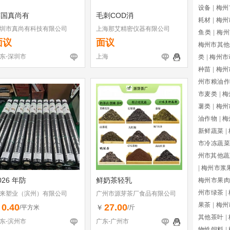
设备
|
梅州
英国真尚有
毛刺COD消
耗材
|
梅州
圳市真尚有科技有限公司
上海那艾精密仪器有限公司
鱼类
|
梅州
面议
面议
梅州市其他
东-深圳市
上海
类
|
梅州市
种苗
|
梅州
州市粮油作
市麦类
|
梅
薯类
|
梅州
油作物
|
梅
新鲜蔬菜
|
市冷冻蔬菜
州市其他蔬
|
梅州市浆
026 年防
鲜奶茶轻乳
梅州市果肉
州市绿茶
|
来塑业（滨州）有限公司
广州市源芽茶厂食品有限公司
果茶
|
梅州
0.40
27.00
￥
￥
/平方米
/斤
其他茶叶
|
东-滨州市
广东-广州市
物性饲料
|