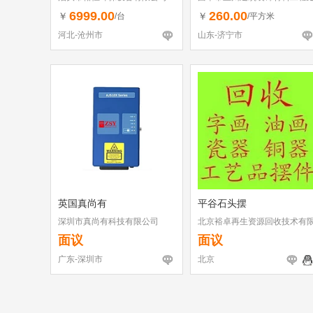
6999.00
260.00
￥
￥
/台
/平方米
河北-沧州市
山东-济宁市
英国真尚有
平谷石头摆
深圳市真尚有科技有限公司
北京裕卓再生资源回收技术有
公司
面议
面议
广东-深圳市
北京