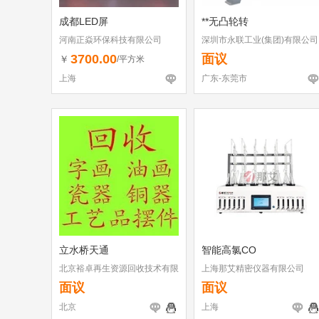
成都LED屏
**无凸轮转
河南正焱环保科技有限公司
深圳市永联工业(集团)有限公司
东莞分公司
3700.00
面议
￥
/平方米
上海
广东-东莞市
立水桥天通
智能高氯CO
北京裕卓再生资源回收技术有限
上海那艾精密仪器有限公司
公司
面议
面议
北京
上海