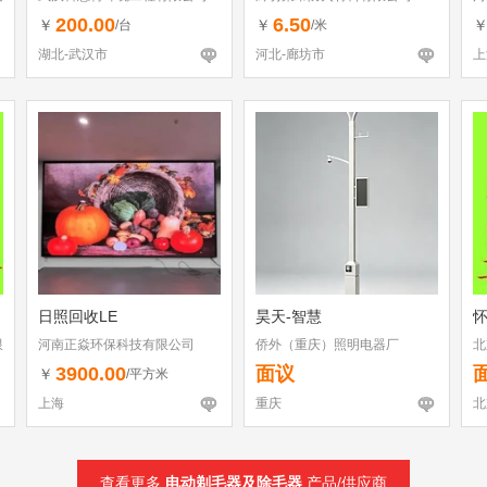
200.00
6.50
￥
￥
/台
/米
湖北-武汉市
河北-廊坊市
上
日照回收LE
昊天-智慧
限
河南正焱环保科技有限公司
侨外（重庆）照明电器厂
北
公
3900.00
面议
￥
/平方米
上海
重庆
北
查看更多
电动剃毛器及除毛器
产品/供应商