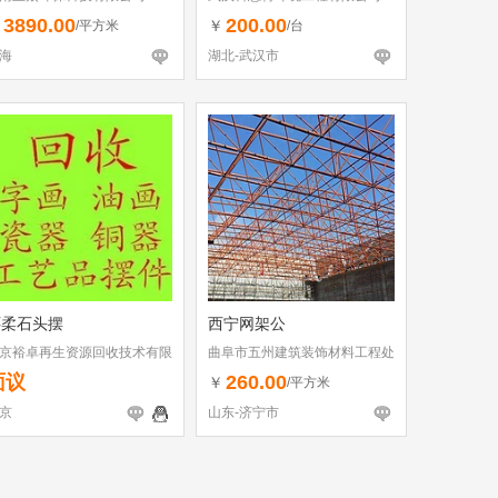
3890.00
200.00
￥
￥
/平方米
/台
海
湖北-武汉市
怀柔石头摆
西宁网架公
京裕卓再生资源回收技术有限
曲阜市五州建筑装饰材料工程处
司
面议
260.00
￥
/平方米
京
山东-济宁市