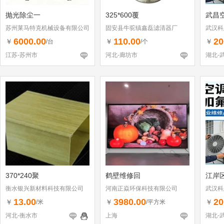
抛光除尘一
325*600覆
武昌
苏州莱马特克机械设备有限公司
固安县牛驼镇鑫磊滤清器厂
武汉科
6000.00
110.00
20
￥
￥
￥
/台
/个
江苏-苏州市
河北-廊坊市
湖北-
370*240聚
鹤壁维修回
江岸
衡水银兴新材料科技有限公司
河南正焱环保科技有限公司
武汉科
13.00
3980.00
20
￥
￥
￥
/米
/平方米
河北-衡水市
上海
湖北-