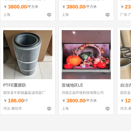
3800.00
3800.00
23
￥
￥
￥
/平方米
/平方米
上海
上海
广东-
PTFE覆膜防
宣城地区LE
自洁
固安县牛驼镇鑫磊滤清器厂
河南正焱环保科技有限公司
固安县
186.00
3800.00
12
￥
￥
￥
/个
/平方米
河北-廊坊市
上海
河北-