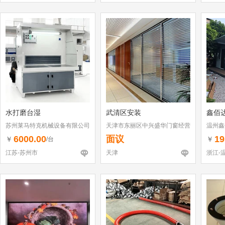
水打磨台湿
武清区安装
鑫佰
苏州莱马特克机械设备有限公司
天津市东丽区中兴盛华门窗经营
温州鑫
部
6000.00
面议
19
￥
￥
/台
江苏-苏州市
天津
浙江-