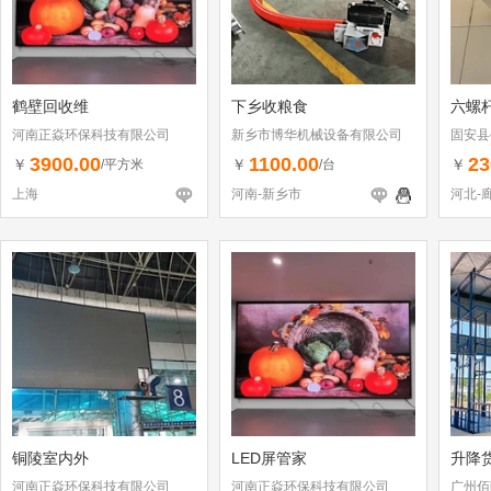
鹤壁回收维
下乡收粮食
六螺杆
河南正焱环保科技有限公司
新乡市博华机械设备有限公司
固安县
3900.00
1100.00
23
￥
￥
￥
/平方米
/台
上海
河南-新乡市
河北-
铜陵室内外
LED屏管家
升降
河南正焱环保科技有限公司
河南正焱环保科技有限公司
广州佰