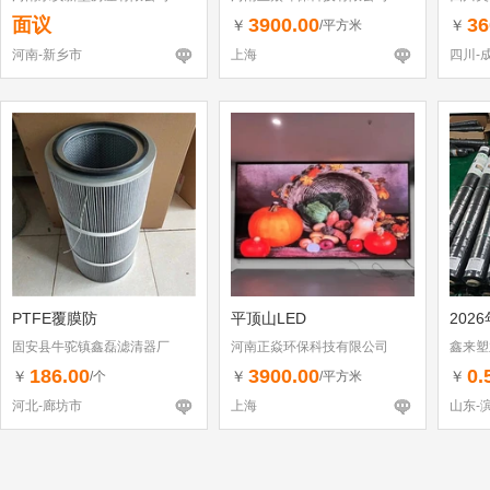
面议
3900.00
36
￥
￥
/平方米
河南-新乡市
上海
四川-
PTFE覆膜防
平顶山LED
202
固安县牛驼镇鑫磊滤清器厂
河南正焱环保科技有限公司
鑫来塑
186.00
3900.00
0.
￥
￥
￥
/个
/平方米
河北-廊坊市
上海
山东-