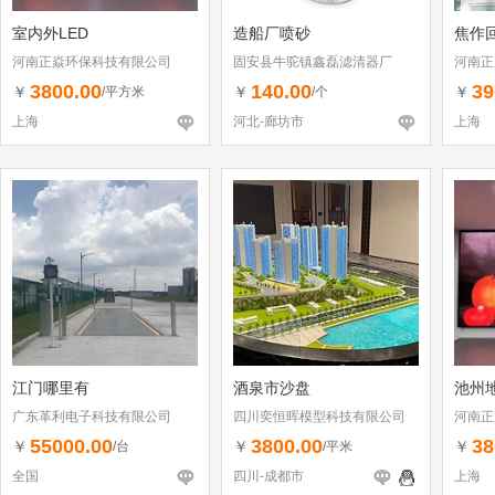
室内外LED
造船厂喷砂
焦作
河南正焱环保科技有限公司
固安县牛驼镇鑫磊滤清器厂
河南正
3800.00
140.00
39
￥
￥
￥
/平方米
/个
上海
河北-廊坊市
上海
江门哪里有
酒泉市沙盘
池州
广东革利电子科技有限公司
四川奕恒晖模型科技有限公司
河南正
55000.00
3800.00
38
￥
￥
￥
/台
/平米
全国
四川-成都市
上海