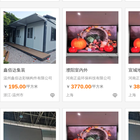
鑫佰达集装
濮阳室内外
宣城地
温州鑫佰达彩钢构件有限公司
河南正焱环保科技有限公司
河南正
195.00
3770.00
38
￥
￥
￥
/平方米
/平方米
浙江-温州市
上海
上海