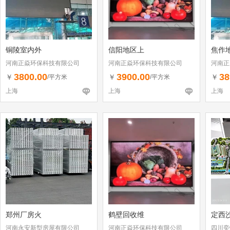
铜陵室内外
信阳地区上
焦作
河南正焱环保科技有限公司
河南正焱环保科技有限公司
河南正
3800.00
3900.00
38
￥
￥
￥
/平方米
/平方米
上海
上海
上海
郑州厂房火
鹤壁回收维
定西
河南永安新型房屋有限公司
河南正焱环保科技有限公司
四川奕