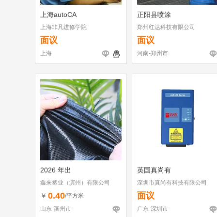
上海autoCA
正阳县喷涂
上海非凡进修学院
郑州红达科技有限公司
面议
面议
上海
河南-郑州市
2026 年出
英国真尚有
鑫来塑业（滨州）有限公司
深圳市真尚有科技有限公司
0.40
面议
￥
/平方米
山东-滨州市
广东-深圳市