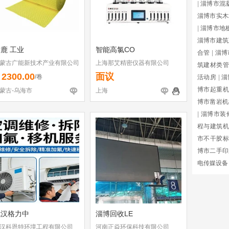
|
淄博市混
淄博市实木
|
淄博市地
淄博市建筑
鹿 工业
智能高氯CO
合管
|
淄博
蒙古广能新技术产业有限公司
上海那艾精密仪器有限公司
筑建材类管
2300.00
面议
￥
/卷
活动房
|
淄
博市起重机
蒙古-乌海市
上海
博市凿岩机
|
淄博市装
程与建筑机
市不干胶标
博市二手印
电传媒设备
武汉格力中
淄博回收LE
汉科恩特环境工程有限公司
河南正焱环保科技有限公司