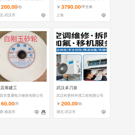
200.00
3790.00
￥
￥
/台
/平方米
北-武汉市
上海
酒店筹建工
武汉卓刀泉
昌市显通电力物资有限公司
武汉科恩特环境工程有限公司
60.00
200.00
￥
￥
/片
/台
西-南昌市
湖北-武汉市