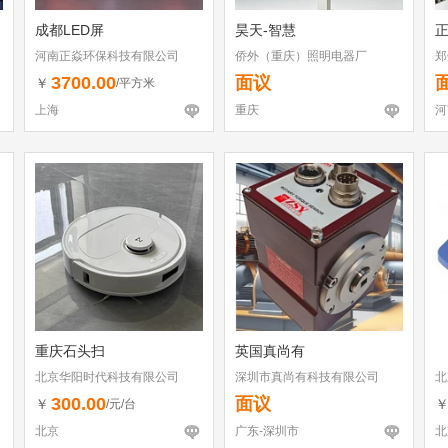
成都LED屏
昊天-智慧
河南正焱环保科技有限公司
侨外（重庆）照明电器厂
郑
3700.00
面议
￥
/平方米
上海
重庆
河
重庆石头扫
英国真尚有
北京华阳时代科技有限公司
深圳市真尚有科技有限公司
北
300.00
面议
￥
/元/台
北京
广东-深圳市
北