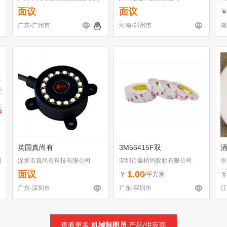
店
面议
面议
广东-广州市
河南-郑州市
湖
英国真尚有
3M56415F双
司
深圳市真尚有科技有限公司
深圳市鑫楷鸿胶粘有限公司
南
面议
1.00
￥
/平方米
广东-深圳市
广东-深圳市
江
查看更多
机械制图员
产品/供应商