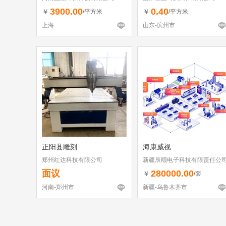
3900.00
0.40
￥
￥
/平方米
/平方米
上海
山东-滨州市
正阳县雕刻
海康威视
郑州红达科技有限公司
新疆辰顺电子科技有限责任公
面议
280000.00
￥
/套
河南-郑州市
新疆-乌鲁木齐市