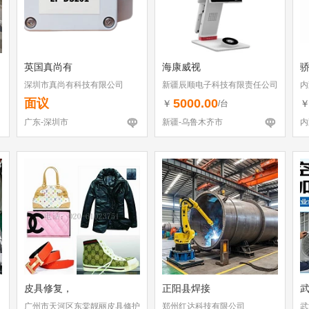
英国真尚有
海康威视
骄
深圳市真尚有科技有限公司
新疆辰顺电子科技有限责任公司
内
面议
5000.00
￥
/台
广东-深圳市
新疆-乌鲁木齐市
内
皮具修复，
正阳县焊接
广州市天河区东棠靓丽皮具修护
郑州红达科技有限公司
武