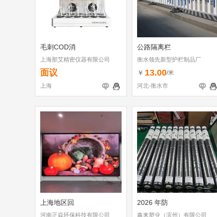
毛刺COD消
公路隔离栏
上海那艾精密仪器有限公司
衡水领先新型护栏制品厂
面议
13.00
￥
/米
上海
河北-衡水市
上海地区回
2026 年防
河南正焱环保科技有限公司
鑫来塑业（滨州）有限公司