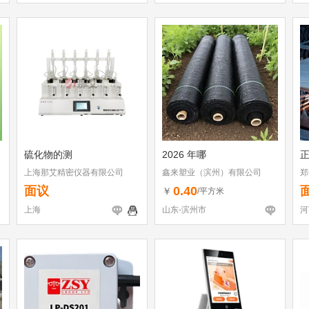
硫化物的测
2026 年哪
上海那艾精密仪器有限公司
鑫来塑业（滨州）有限公司
郑
面议
0.40
￥
/平方米
上海
山东-滨州市
河