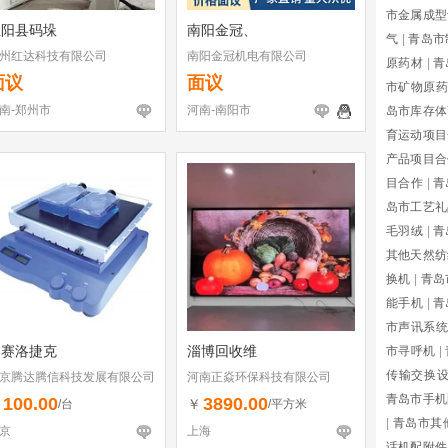
市金属成型
正阳县码垛
南阳金冠、
气
|
青岛市
州红达科技有限公司
南阳金冠机电有限公司
原药材
|
青
面议
面议
市矿物原药
南-郑州市
河南-南阳市
岛市库存体
育运动项目
产品项目合
目合作
|
青
岛市工艺礼
毛羽绒
|
青
其他天然纺
换机
|
青岛
能手机
|
青
市声讯系统
赛洛捷克
淄博回收维
市寻呼机
|
传输交换
京腾达腾信科技发展有限公司
河南正焱环保科技有限公司
青岛市手机
100.00
3890.00
￥
￥
/台
/平方米
|
青岛市其
京
上海
话机配附件