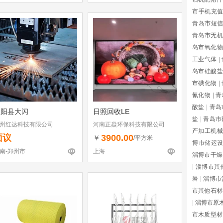
市手机充
青岛市短
青岛市无机
岛市氧化物
工业气体
|
岛市硅酸盐
市碘化物
|
氰化物
|
青
酸盐
|
青岛
正阳县大闪
日照回收LE
盐
|
青岛市
州红达科技有限公司
河南正焱环保科技有限公司
产加工机械
面议
3900.00
￥
/平方米
博市储运
南-郑州市
上海
淄博市干燥
|
淄博市其
岩
|
淄博市
市其他石材
|
淄博市原
市木质型材