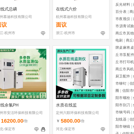
反光材料
|
在线式总磷
在线式六价
百分表
|
商
州慕迪科技有限公司
杭州慕迪科技有限公司
市夜视仪
|
面议
面议
市沥青试
江-杭州市
浙江-杭州市
商丘市其他
电刷
|
商丘
牌桌麻将桌
丘市泵配
丘市打印
商丘市风机
厨卫配件
|
市铆钉
|
信
圈
|
信阳市
阳市螺栓
|
线余氯PH
水质在线监
阳市刮刀
|
市钢号码
|
州市安洁环保科技有限公司
定州六联环保科技有限公司
划线器
|
信
16200.00
5800.00
￥
￥
/台
/台
阳市钢镐
|
北-保定市
河北-保定市
子
|
信阳市