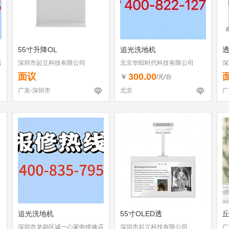
55寸升降OL
追光洗地机
店
深圳市起立科技有限公司
北京华阳时代科技有限公司
深
面议
300.00
￥
/元/台
广东-深圳市
北京
广
追光洗地机
55寸OLED透
深圳市龙岗区诚一心家电维修店
深圳市起立科技有限公司
广