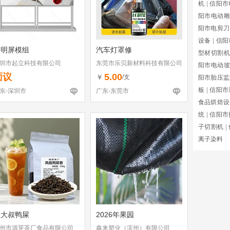
机
|
信阳市
阳市电动雕
阳市电剪刀
设备
|
信阳
透明屏模组
汽车灯罩修
型材切割机
圳市起立科技有限公司
东莞市乐贝新材料科技有限公司
阳市电动坡
面议
5.00
￥
/支
阳市胎压监
板
|
信阳市
东-深圳市
广东-东莞市
食品烘焙设
统
|
信阳市
子切割机
|
离子染料
丘大叔鸭屎
2026年果园
州市源芽茶厂食品有限公司
鑫来塑业（滨州）有限公司