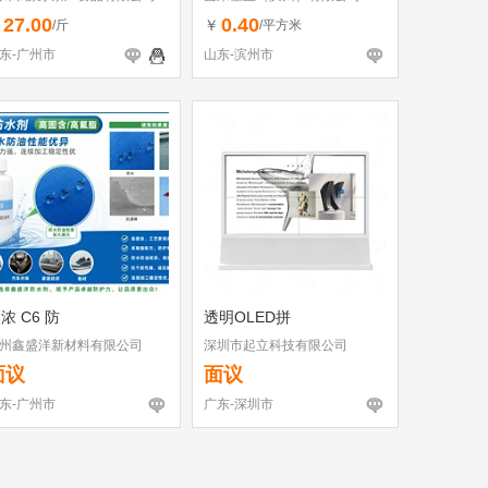
27.00
0.40
￥
￥
/斤
/平方米
东-广州市
山东-滨州市
浓 C6 防
透明OLED拼
州鑫盛洋新材料有限公司
深圳市起立科技有限公司
面议
面议
东-广州市
广东-深圳市