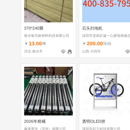
370*240聚
石头扫地机
衡水银兴新材料科技有限公司
深圳市龙岗区诚一心家电维修
（个体工商户）
13.00
200.00
￥
￥
/米
/元/台
河北-衡水市
山西-大同市
2026年柑橘
透明OLED拼
鑫来塑业（滨州）有限公司
深圳市起立科技有限公司