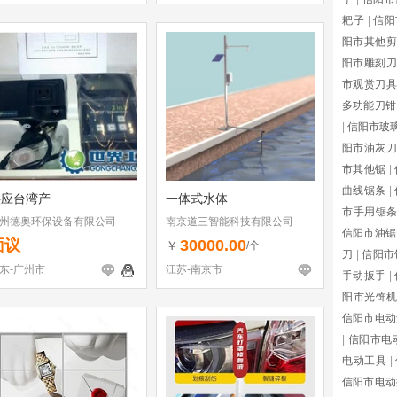
耙子
|
信阳
阳市其他剪
阳市雕刻刀
市观赏刀具
多功能刀钳
|
信阳市玻
阳市油灰刀
市其他锯
|
曲线锯条
|
供应台湾产
一体式水体
市手用锯
州德奥环保设备有限公司
南京道三智能科技有限公司
信阳市油锯
面议
30000.00
￥
/个
刀
|
信阳市
东-广州市
江苏-南京市
手动扳手
|
阳市光饰
信阳市电动
|
信阳市电
电动工具
|
信阳市电动