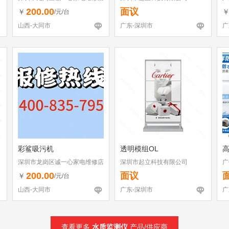
（个体工商户）
200.00
面议
￥
/元/台
山西-大同市
广东-深圳市
广
彩鲨吸污机
透明模组OL
高
深圳市龙岗区诚一心家电维修店
深圳市起立科技有限公司
广
（个体工商户）
200.00
面议
￥
/元/台
山西-大同市
广东-深圳市
广
查看更多
水质监测仪
产品/供应商