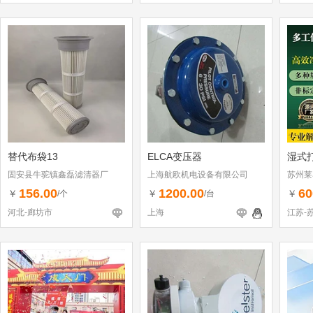
替代布袋13
ELCA变压器
湿式
固安县牛驼镇鑫磊滤清器厂
上海航欧机电设备有限公司
苏州莱
156.00
1200.00
60
￥
￥
￥
/个
/台
河北-廊坊市
上海
江苏-