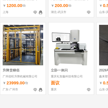
1200.00
200.00
0.
￥
￥
￥
/台
/台
上海
湖北-武汉市
山东-
升降货梯佰
立卧一体闪
202
广州佰旺升降机械有限公司
重庆礼智鑫科技有限公司
鑫来塑
23999.00
面议
0.
￥
￥
/台
广东-广州市
重庆
山东-