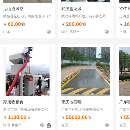
见山通风空
武汉盘龙城
XYT
武城县见山电子商务经营部（个
武汉科恩特环境工程有限公司
上海居
体工商户）
62.00
200.00
16
￥
￥
￥
/台
/台
山东
湖北-武汉市
上海
家用收粮食
肇庆地磅哪
广东
新乡市博华机械设备有限公司
广东革利电子科技有限公司
广东革
1100.00
55000.00
55
￥
￥
￥
/台
/台
河南-新乡市
全国
全国