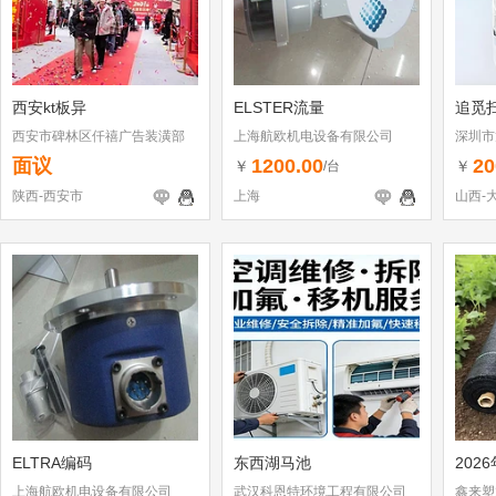
西安kt板异
ELSTER流量
追觅
西安市碑林区仟禧广告装潢部
上海航欧机电设备有限公司
深圳市
（个体
面议
1200.00
20
￥
￥
/台
陕西-西安市
上海
山西-
ELTRA编码
东西湖马池
202
上海航欧机电设备有限公司
武汉科恩特环境工程有限公司
鑫来塑