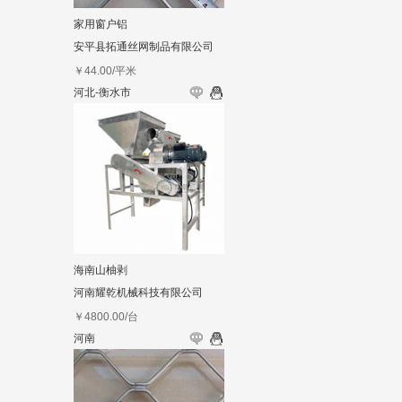
家用窗户铝
安平县拓通丝网制品有限公司
￥
44.00
/平米
河北-衡水市
海南山柚剥
河南耀乾机械科技有限公司
￥
4800.00
/台
河南