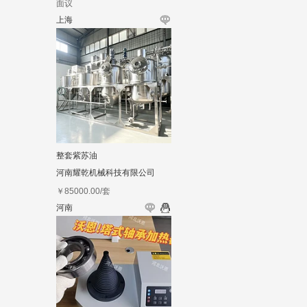
面议
上海
整套紫苏油
河南耀乾机械科技有限公司
￥
85000.00
/套
河南