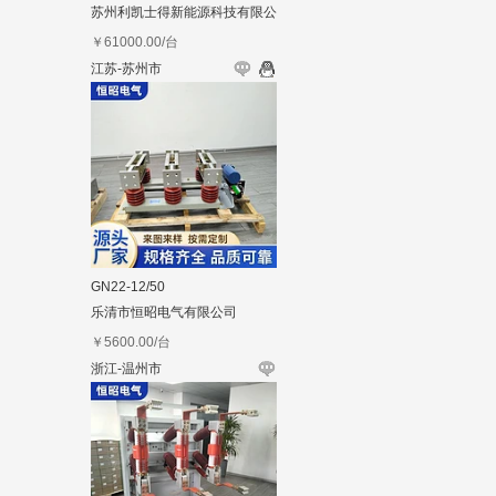
苏州利凯士得新能源科技有限公
司
￥
61000.00
/台
江苏-苏州市
GN22-12/50
乐清市恒昭电气有限公司
￥
5600.00
/台
浙江-温州市