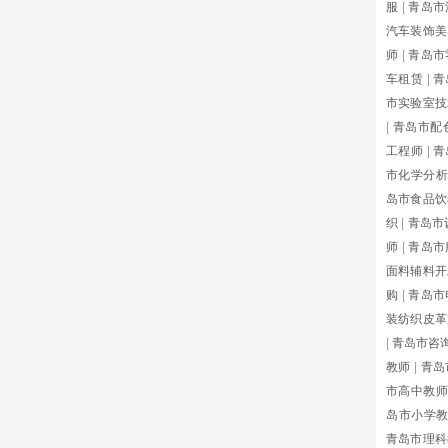
服
|
青岛市
汽车装饰美
师
|
青岛市
车租赁
|
青
市实验室技
|
青岛市配
工程师
|
青
市化学分析
岛市食品饮
织
|
青岛市
师
|
青岛市
面料辅料开
购
|
青岛市
装纺织皮革
|
青岛市咨
教师
|
青岛
市高中教师
岛市小学
青岛市理科