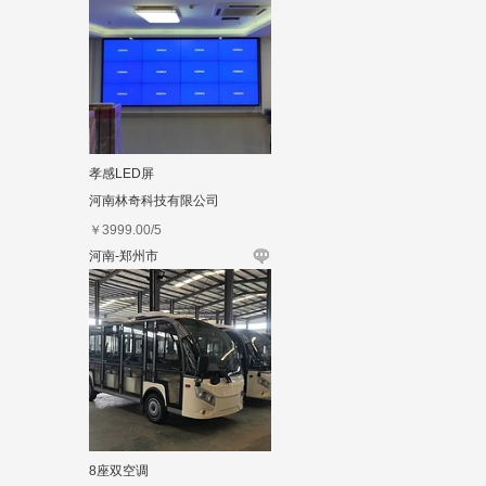
孝感LED屏
河南林奇科技有限公司
￥
3999.00
/5
河南-郑州市
8座双空调