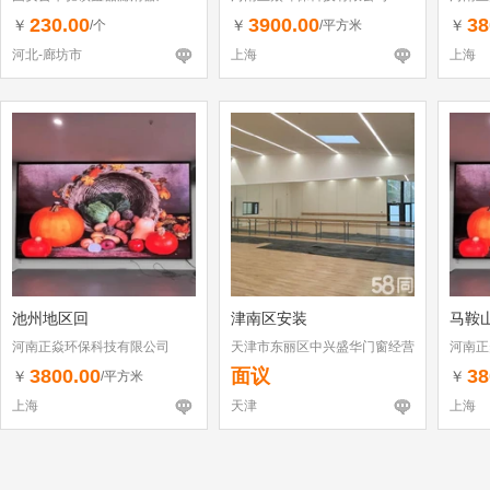
230.00
3900.00
38
￥
￥
￥
/个
/平方米
河北-廊坊市
上海
上海
池州地区回
津南区安装
马鞍
河南正焱环保科技有限公司
天津市东丽区中兴盛华门窗经营
河南正
部
3800.00
面议
38
￥
￥
/平方米
上海
天津
上海