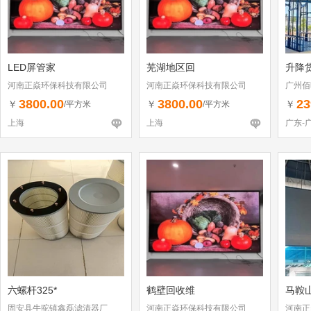
LED屏管家
芜湖地区回
升降
河南正焱环保科技有限公司
河南正焱环保科技有限公司
广州佰
3800.00
3800.00
23
￥
￥
￥
/平方米
/平方米
上海
上海
广东-
六螺杆325*
鹤壁回收维
马鞍山
固安县牛驼镇鑫磊滤清器厂
河南正焱环保科技有限公司
河南正