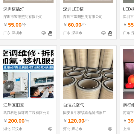
深圳横插灯
深圳LED横
LED
深圳市宏阳照明有限公司
深圳市宏阳照明有限公司
深圳市
55.00
60.00
55
￥
￥
￥
/个
/个
广东-深圳市
广东-深圳市
广东-
江岸区旧空
自洁式空气
鹤壁
武汉科恩特环境工程有限公司
固安县牛驼镇鑫磊滤清器厂
河南正
200.00
120.00
39
￥
￥
￥
/台
/个
湖北-武汉市
河北-廊坊市
上海