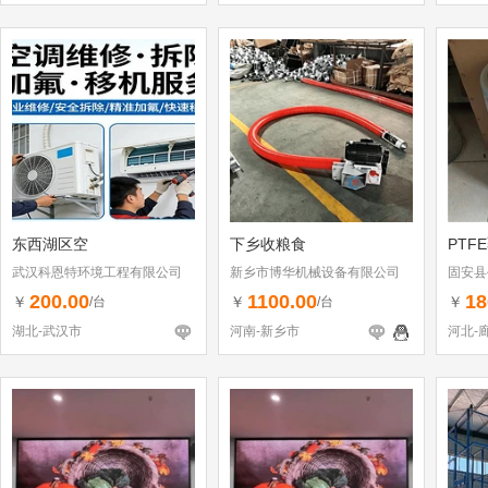
东西湖区空
下乡收粮食
PTF
武汉科恩特环境工程有限公司
新乡市博华机械设备有限公司
固安县
200.00
1100.00
18
￥
￥
￥
/台
/台
湖北-武汉市
河南-新乡市
河北-