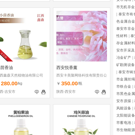
市无机非金
|
泰安市有
色金属合
泰安市非金
性材料
|
泰
存金属材料
安市开采及
冶金矿产
|
矿勘测设备
小茴香油
西安悦香薰
|
泰安市铸
西鑫森天然植物油有限公司
西安卡美隆网络科技有限责任公
市金属丝绳
司
280.00
350.00
￥
￥
/kg
/瓶
市铁合金
|
西-吉安市
陕西-西安市
市黑色金属
安市原煤
|
风能设备
|
太阳能设备
市蓄电池
|
市生物能源