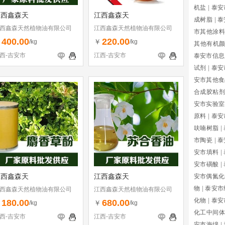
机盐
|
泰安
江西鑫森天
江西鑫森天
成树脂
|
泰
西鑫森天然植物油有限公司
江西鑫森天然植物油有限公司
市其他涂料
400.00
220.00
￥
￥
/kg
/kg
其他有机
西-吉安市
江西-吉安市
泰安市信息
试剂
|
泰安
安市其他食
合成胶粘剂
安市实验室
原料
|
泰安
呋喃树脂
|
市陶瓷
|
泰
安市填料
|
安市磺酸
|
江西鑫森天
江西鑫森天
安市偶氮化
物
|
泰安市
西鑫森天然植物油有限公司
江西鑫森天然植物油有限公司
化物
|
泰安
180.00
680.00
￥
￥
/kg
/kg
化工中间体
西-吉安市
江西-吉安市
安市海绵
|