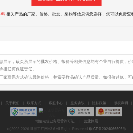
香料
相关产品的厂家、价格、批发、采购等信息供您选择，您可以免费查
息展示，该页所展示的批发价格、报价等相关信息均有企业自行提供，价
承担任何保证责任。
厂家联系方式确认最终价格，并索要样品确认产品质量。如报价过低，可
|
关于我们
|
联系方式
|
客服中心
|
服务协议
|
隐私政策
|
版权声明
|
增值电信业务经营许可证
|
营业执照
(c)2008-2026 世界工厂网V3.6 All Rights Reserved
豫ICP备2024066506号