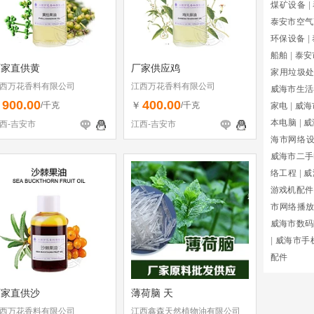
煤矿设备
|
泰安市空气
环保设备
|
船舶
|
泰安
厂家直供黄
厂家供应鸡
家用垃圾
西万花香料有限公司
江西万花香料有限公司
威海市生活
900.00
400.00
￥
￥
/千克
/千克
家电
|
威海
本电脑
|
威
西-吉安市
江西-吉安市
海市网络
威海市二手
络工程
|
威
游戏机配件
市网络播
威海市数码
|
威海市手
配件
厂家直供沙
薄荷脑 天
西万花香料有限公司
江西鑫森天然植物油有限公司