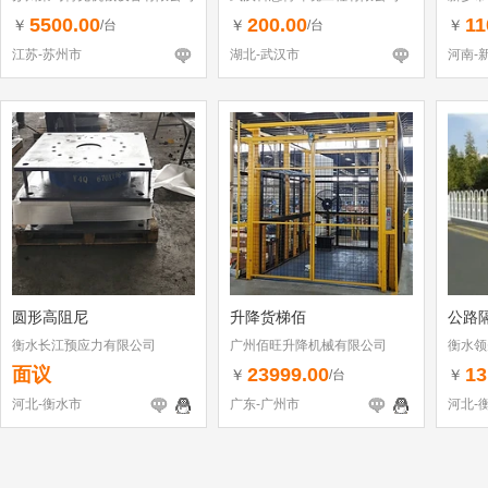
5500.00
200.00
11
￥
￥
￥
/台
/台
江苏-苏州市
湖北-武汉市
河南-
圆形高阻尼
升降货梯佰
公路
衡水长江预应力有限公司
广州佰旺升降机械有限公司
衡水领
面议
23999.00
13
￥
￥
/台
河北-衡水市
广东-广州市
河北-