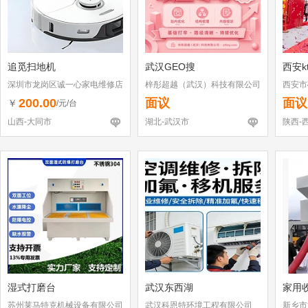
追觅扫地机
武汉GEO搜
西安k
深圳市龙岗区诚一心家电维修店
梓彤超越（武汉）科技有限公司
西安市
（个体工商户）
200.00
面议
面议
￥
/元/台
山西-大同市
湖北-武汉市
陕西-
湿式打磨台
武汉东西湖
家用
苏州莱马特克机械设备有限公司
武汉科恩特环境工程有限公司
新乡市