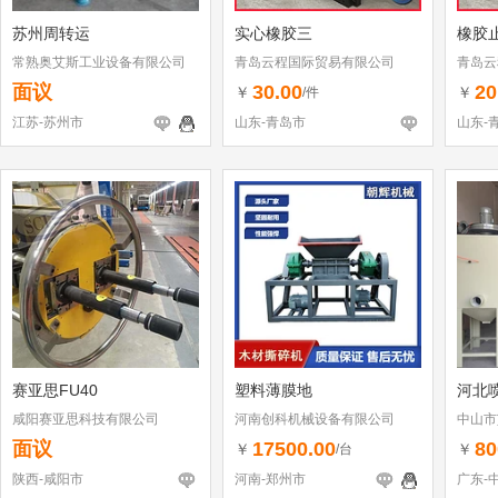
苏州周转运
实心橡胶三
橡胶
常熟奥艾斯工业设备有限公司
青岛云程国际贸易有限公司
青岛云
面议
30.00
20
￥
￥
/件
江苏-苏州市
山东-青岛市
山东-
赛亚思FU40
塑料薄膜地
河北
咸阳赛亚思科技有限公司
河南创科机械设备有限公司
中山市
面议
17500.00
80
￥
￥
/台
陕西-咸阳市
河南-郑州市
广东-