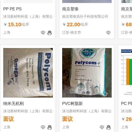
PP PE PS
南京塑泰
南京塑
沐冶新材料科技（上海）有限公
南京塑泰高分子科技有限公司
南京塑
司
15.10
22.00
68
￥
￥
￥
/公斤
/公斤
上海
江苏-南京市
江苏-
纳米无机刚
PVC树脂新
PC 
沐冶新材料科技（上海）有限公
沐冶新材料科技（上海）有限公
沐冶新
司
司
司
面议
面议
26
￥
上海
上海
上海