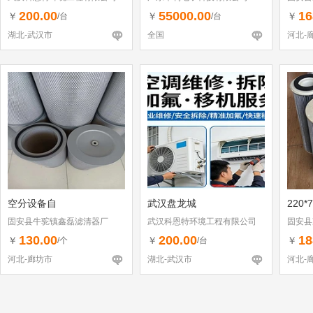
200.00
55000.00
16
￥
￥
￥
/台
/台
湖北-武汉市
全国
河北-
空分设备自
武汉盘龙城
220*
固安县牛驼镇鑫磊滤清器厂
武汉科恩特环境工程有限公司
固安县
130.00
200.00
18
￥
￥
￥
/个
/台
河北-廊坊市
湖北-武汉市
河北-