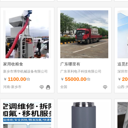
家用收粮食
广东哪里有
追觅
新乡市博华机械设备有限公司
广东革利电子科技有限公司
深圳市
（个体
1100.00
55000.00
20
￥
￥
￥
/台
/台
河南-新乡市
全国
山西-