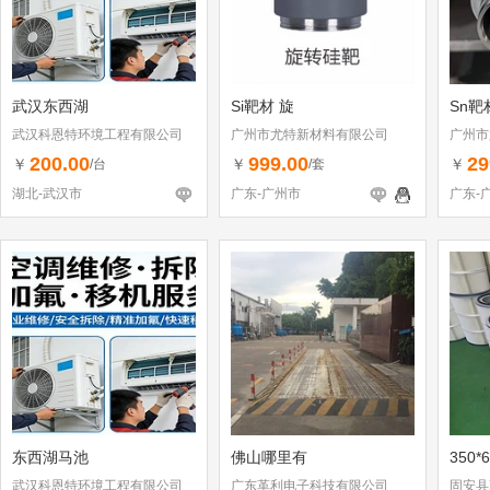
武汉东西湖
Si靶材 旋
Sn靶
武汉科恩特环境工程有限公司
广州市尤特新材料有限公司
广州市
200.00
999.00
29
￥
￥
￥
/台
/套
湖北-武汉市
广东-广州市
广东-
东西湖马池
佛山哪里有
350*
武汉科恩特环境工程有限公司
广东革利电子科技有限公司
固安县