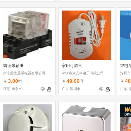
魏德米勒继
家用可燃气
继电
南京园太显示电器有限公司
深圳市众安科电子有限公司
深圳市
3.00
49.00
48
￥
￥
￥
/件
/件
江苏-南京市
广东-深圳市
广东-