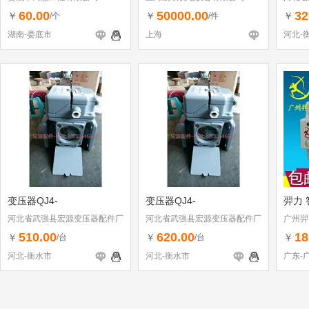
60.00
50000.00
32
￥
￥
￥
/个
/件
湖南-娄底市
上海
河北-
变压器QJ4-
变压器QJ4-
羿力 
河北省武强县宏源变压器配件厂
河北省武强县宏源变压器配件厂
广州羿
510.00
620.00
18
￥
￥
￥
/台
/台
河北-衡水市
河北-衡水市
广东-