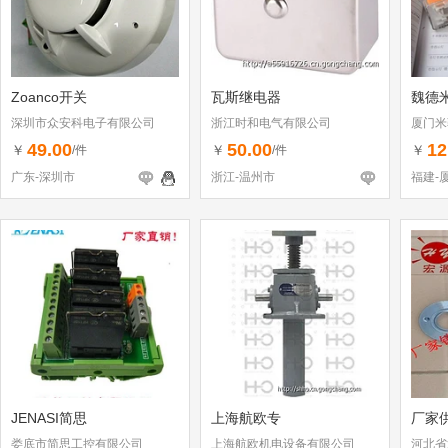
Zoanco开关
瓦斯继电器
魏德
深圳市众安科电子有限公司
浙江时和电气有限公司
厦门米
49.00
50.00
12
￥
￥
￥
/件
/件
广东-深圳市
浙江-温州市
福建-
JENASI简思
上海航欧专
厂家
娄底市简思工控有限公司
上海航欧机电设备有限公司
河北省