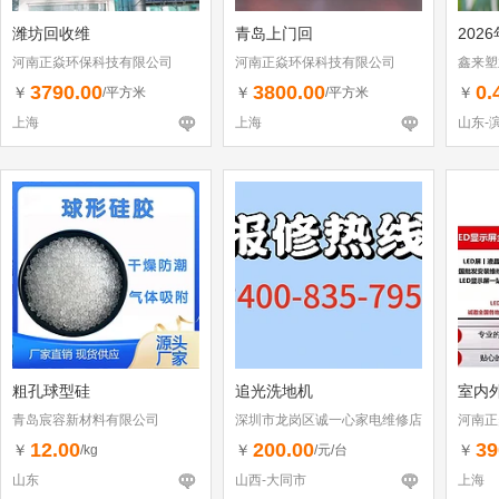
潍坊回收维
青岛上门回
202
河南正焱环保科技有限公司
河南正焱环保科技有限公司
鑫来塑
3790.00
3800.00
0.
￥
￥
￥
/平方米
/平方米
上海
上海
山东-
粗孔球型硅
追光洗地机
室内外
青岛宸容新材料有限公司
深圳市龙岗区诚一心家电维修店
河南正
（个体工商户）
12.00
200.00
39
￥
￥
￥
/kg
/元/台
山东
山西-大同市
上海