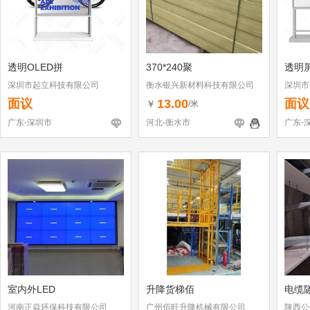
透明OLED拼
370*240聚
透明
深圳市起立科技有限公司
衡水银兴新材料科技有限公司
深圳市
面议
13.00
面议
￥
/米
广东-深圳市
河北-衡水市
广东-
室内外LED
升降货梯佰
电缆
河南正焱环保科技有限公司
广州佰旺升降机械有限公司
陕西公