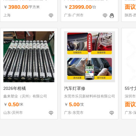
3980.00
23999.00
面议
￥
￥
/平方米
/台
上海
广东-广州市
陕西-
2026年柑橘
汽车灯罩修
55寸
鑫来塑业（滨州）有限公司
东莞市乐贝新材料科技有限公司
深圳市
0.50
5.00
面议
￥
￥
/米
/支
山东-滨州市
广东-东莞市
广东-