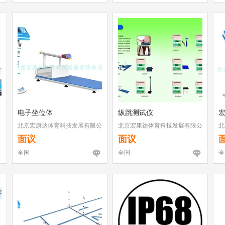
电子坐位体
纵跳测试仪
北京宏康达体育科技发展有限公
北京宏康达体育科技发展有限公
北
司
司
司
面议
面议
全国
全国
全