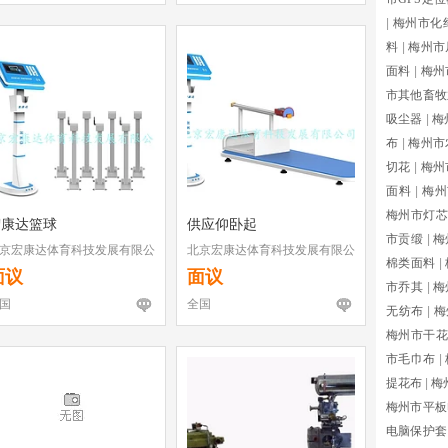
|
梅州市化
料
|
梅州市
面料
|
梅州
市其他畜牧
吸尘器
|
梅
布
|
梅州市
切花
|
梅州
面料
|
梅州
梅州市灯芯
宏康达篮球
供应仰卧起
市贡缎
|
梅
京宏康达体育科技发展有限公
北京宏康达体育科技发展有限公
棉类面料
|
司
面议
面议
市乔其
|
梅
国
全国
无纺布
|
梅
梅州市干花
市毛巾布
|
提花布
|
梅
梅州市平板
电脑保护套