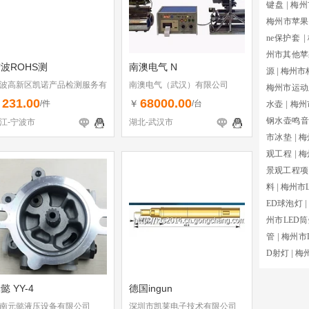
键盘
|
梅州
梅州市苹果
ne保护套
|
州市其他苹
波ROHS测
南澳电气 N
源
|
梅州市
波高新区凯诺产品检测服务有
南澳电气（武汉）有限公司
梅州市运动
公司
231.00
68000.00
￥
￥
/件
/台
水壶
|
梅州
钢水壶鸣音
江-宁波市
湖北-武汉市
市冰垫
|
梅
观工程
|
梅
景观工程项
料
|
梅州市
ED球泡灯
|
州市LED
管
|
梅州市
D射灯
|
梅
懿 YY-4
德国ingun
南元懿液压设备有限公司
深圳市凯莱电子技术有限公司