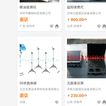
吸油值测试
益阳便携式
深圳市鹏锦科技有限公司
济南元懿液压设备有限公司
面议
800.00
￥
/件
广东-深圳市
山东-济南市
50米跑体能
元懿液压测
北京宏康达体育科技发展有限公
济南元懿液压设备有限公司
司
面议
230.00
￥
/件
全国
山东-济南市