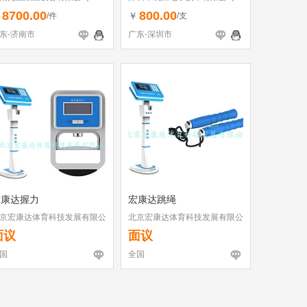
8700.00
800.00
￥
￥
/件
/支
东-济南市
广东-深圳市
宏康达握力
宏康达跳绳
京宏康达体育科技发展有限公
北京宏康达体育科技发展有限公
司
面议
面议
国
全国