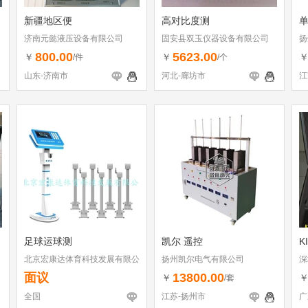
新疆地区便
高对比度测
济南元懿液压设备有限公司
固安县双玉仪器设备有限公司
扬
800.00
5623.00
￥
￥
/件
/个
山东-济南市
河北-廊坊市
江
足球运球测
凯尔 遥控
K
北京宏康达体育科技发展有限公
扬州凯尔电气有限公司
深
司
面议
13800.00
￥
/套
全国
江苏-扬州市
广