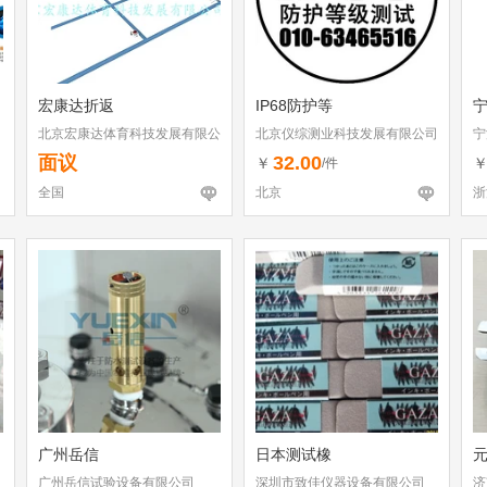
宏康达折返
IP68防护等
宁
北京宏康达体育科技发展有限公
北京仪综测业科技发展有限公司
宁
司
限
面议
32.00
￥
/件
全国
北京
浙
广州岳信
日本测试橡
元
广州岳信试验设备有限公司
深圳市致佳仪器设备有限公司
济