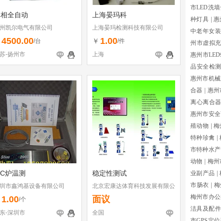
市LED洗
单相全自动
上海晏玛科
种灯具
|
惠
州凯尔电气有限公司
上海晏玛检测科技有限公司
中老年女装
4500.00
1.00
￥
￥
/台
/件
州市虚拟
苏-扬州市
上海
惠州市LE
品安全检
惠州市机械
合器
|
惠州
离心离合
惠州市安全
殖动物
|
梅
特种珍禽
|
市特种水产
动物
|
梅州
IC炉温测
稳定性测试
业副产品
|
市肠衣
|
梅
圳市鑫鸿基设备有限公司
北京宏康达体育科技发展有限公
司
梅州市办公
1.00
面议
￥
/个
洁具及配件
东-深圳市
全国
市GPS定