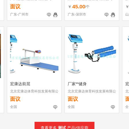
面议
45.00
￥
/个
广东-广州市
广东-深圳市
山
宏康达前屈
厂家**健身
北京宏康达体育科技发展有限公
北京宏康达体育科技发展有限公
北
司
司
司
面议
面议
全国
全国
全
查看更多
测试
产品/供应商