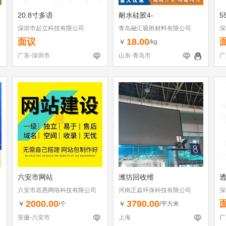
20.8寸多语
耐水硅胶4-
5
深圳市起立科技有限公司
青岛融汇吸附材料有限公司
深
面议
18.00
￥
/kg
广东-深圳市
山东-青岛市
广
六安市网站
潍坊回收维
透
六安市若愚网络科技有限公司
河南正焱环保科技有限公司
深
2000.00
3790.00
￥
￥
/个
/平方米
安徽-六安市
上海
广