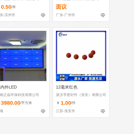
0.50
面议
￥
/米
东-滨州市
广东-广州市
内外LED
12毫米红色
南正焱环保科技有限公司
派沃孚密封件（淮安）有限公司
3980.00
1.00
￥
￥
/平方米
/件
海
江苏-淮安市