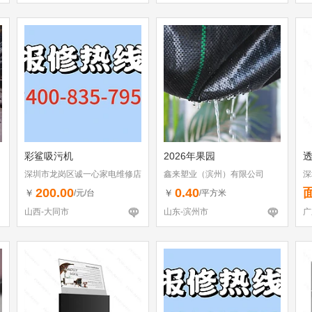
彩鲨吸污机
2026年果园
透
深圳市龙岗区诚一心家电维修店
鑫来塑业（滨州）有限公司
深
（个体工商户）
200.00
0.40
￥
￥
/元/台
/平方米
山西-大同市
山东-滨州市
广