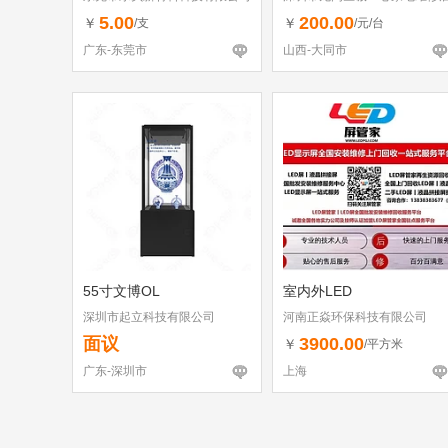
（个体工商户）
5.00
200.00
￥
￥
/支
/元/台
广东-东莞市
山西-大同市
55寸文博OL
室内外LED
深圳市起立科技有限公司
河南正焱环保科技有限公司
面议
3900.00
￥
/平方米
广东-深圳市
上海