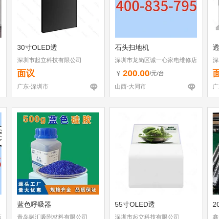
30寸OLED透
石头扫地机
深圳市起立科技有限公司
深圳市龙岗区诚一心家电维修店
深
（个体工商户）
面议
200.00
￥
/元/台
广东-深圳市
山西-大同市
广
蓝色呼吸器
55寸OLED透
2
店
青岛融汇吸附材料有限公司
深圳市起立科技有限公司
鑫