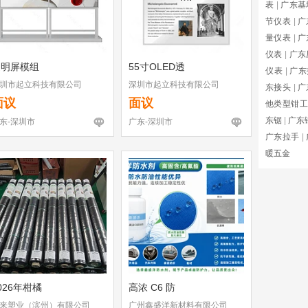
表
|
广东基
节仪表
|
广
量仪表
|
广
仪表
|
广东
透明屏模组
55寸OLED透
仪表
|
广东
圳市起立科技有限公司
深圳市起立科技有限公司
东接头
|
广
面议
面议
他类型钳工
东锯
|
广东
东-深圳市
广东-深圳市
广东拉手
|
暖五金
026年柑橘
高浓 C6 防
来塑业（滨州）有限公司
广州鑫盛洋新材料有限公司