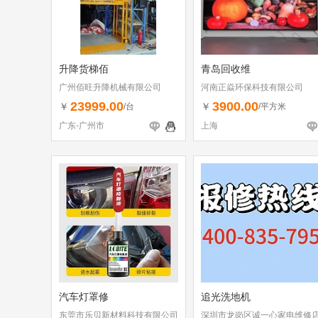
升降货梯佰
青岛回收维
广州佰旺升降机械有限公司
河南正焱环保科技有限公司
23999.00
3900.00
￥
￥
/台
/平方米
广东-广州市
上海
汽车灯罩修
追光洗地机
东莞市乐贝新材料科技有限公司
深圳市龙岗区诚一心家电维修