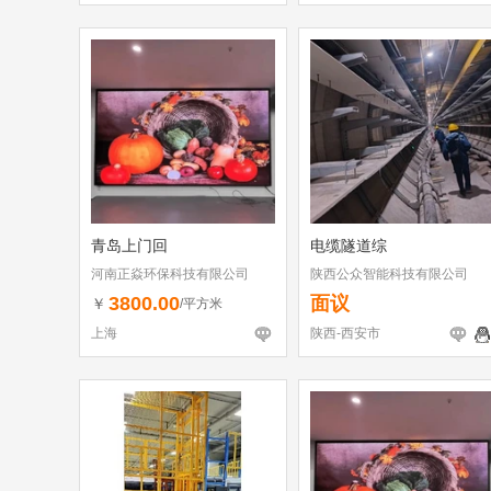
青岛上门回
电缆隧道综
河南正焱环保科技有限公司
陕西公众智能科技有限公司
3800.00
面议
￥
/平方米
上海
陕西-西安市