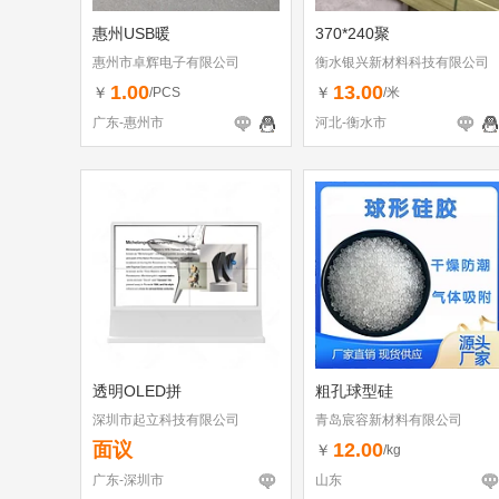
惠州USB暖
370*240聚
惠州市卓辉电子有限公司
衡水银兴新材料科技有限公司
1.00
13.00
￥
￥
/PCS
/米
广东-惠州市
河北-衡水市
透明OLED拼
粗孔球型硅
深圳市起立科技有限公司
青岛宸容新材料有限公司
面议
12.00
￥
/kg
广东-深圳市
山东