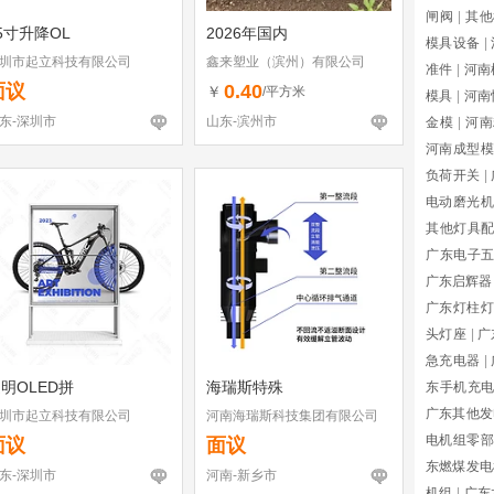
闸阀
|
其他
5寸升降OL
2026年国内
模具设备
|
圳市起立科技有限公司
鑫来塑业（滨州）有限公司
准件
|
河南
面议
0.40
￥
/平方米
模具
|
河南
东-深圳市
山东-滨州市
金模
|
河南
河南成型模
负荷开关
|
电动磨光机
其他灯具
广东电子
广东启辉器
广东灯柱灯
头灯座
|
广
急充电器
|
明OLED拼
海瑞斯特殊
东手机充
广东其他发
圳市起立科技有限公司
河南海瑞斯科技集团有限公司
电机组零部
面议
面议
东燃煤发电
东-深圳市
河南-新乡市
机组
|
广东