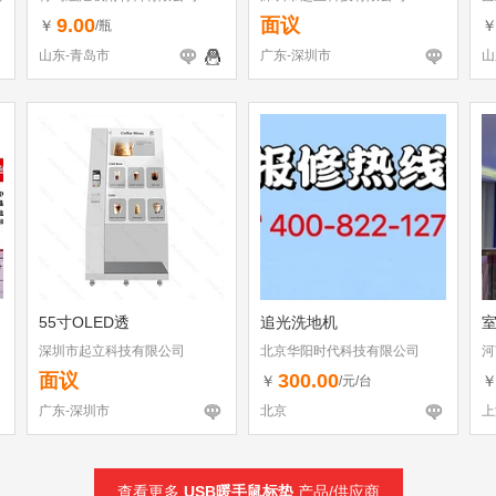
9.00
面议
￥
/瓶
山东-青岛市
广东-深圳市
山
55寸OLED透
追光洗地机
室
深圳市起立科技有限公司
北京华阳时代科技有限公司
河
面议
300.00
￥
/元/台
广东-深圳市
北京
上
查看更多
USB暖手鼠标垫
产品/供应商