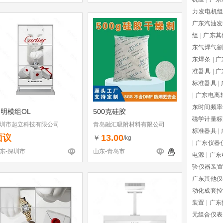
力发电机
广东汽油发
组
|
广东其
东气焊气割
东焊条
|
广
准器具
|
广
标准器具
|
|
广东电离
东时间频率
明模组OL
500克硅胶
磁学计量标
圳市起立科技有限公司
青岛融汇吸附材料有限公司
标准器具
|
面议
13.00
￥
/kg
|
广东仪器
东-深圳市
山东-青岛市
电源
|
广东
验仪器装
广东其他仪
动化成套控
装置
|
广东
元组合仪表