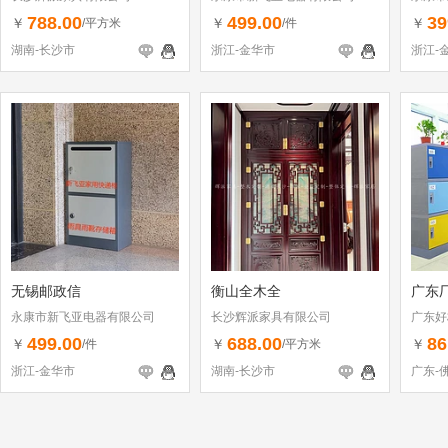
788.00
499.00
39
￥
￥
￥
/平方米
/件
湖南-长沙市
浙江-金华市
浙江-
无锡邮政信
衡山全木全
广东
永康市新飞亚电器有限公司
长沙辉派家具有限公司
广东好
499.00
688.00
86
￥
￥
￥
/件
/平方米
浙江-金华市
湖南-长沙市
广东-