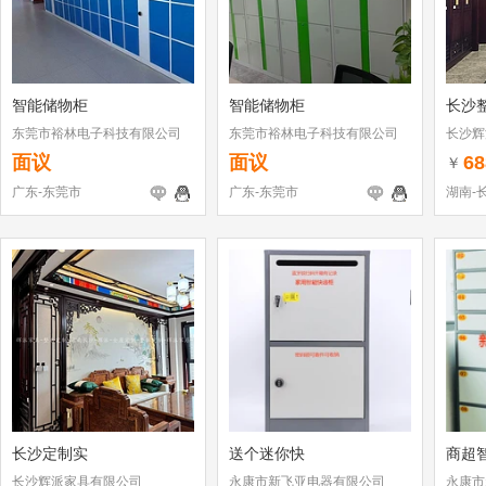
智能储物柜
智能储物柜
长沙
东莞市裕林电子科技有限公司
东莞市裕林电子科技有限公司
长沙辉
面议
面议
68
￥
广东-东莞市
广东-东莞市
湖南-
长沙定制实
送个迷你快
商超
长沙辉派家具有限公司
永康市新飞亚电器有限公司
永康市