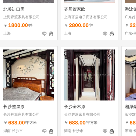
北美进口黑
齐居置家欧
游泳馆
上海森渡家具有限公司
上海齐居电子商务有限公司
广东好
1800.00
2800.00
22
￥
￥
￥
/件
/件
上海
上海
广东-
长沙整屋原
长沙全木原
湘潭
长沙辉派家具有限公司
长沙辉派家具有限公司
长沙辉
688.00
688.00
68
￥
￥
￥
/平方米
/平方米
湖南-长沙市
湖南-长沙市
湖南-