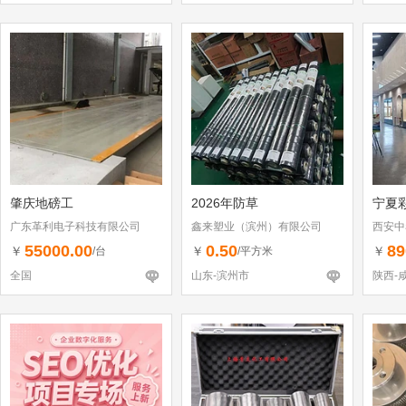
肇庆地磅工
2026年防草
宁夏
广东革利电子科技有限公司
鑫来塑业（滨州）有限公司
西安中
55000.00
0.50
89
￥
￥
￥
/台
/平方米
全国
山东-滨州市
陕西-