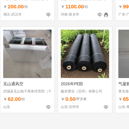
200.00
1100.00
99
￥
￥
￥
/台
/台
湖北-武汉市
河南-新乡市
广东-
见山通风空
2026年PE防
气凝
武城县见山电子商务经营部（个
鑫来塑业（滨州）有限公司
青岛海
体工商户）
62.00
0.50
65
￥
￥
￥
/台
/平方米
山东
山东-滨州市
山东-