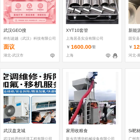
武汉GEO搜
XYT10套管
新能
梓彤超越（武汉）科技有限公司
上海居圣实业有限公司
固安县
面议
1600.00
12
￥
￥
/套
湖北-武汉市
上海
河北-
武汉盘龙城
家用收粮食
Si靶
武汉科恩特环境工程有限公司
新乡市博华机械设备有限公司
广州市