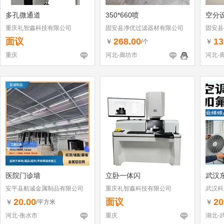
多孔微通道
350*660喷
空分
重庆礼智鑫科技有限公司
固安县净优过滤器材有限公司
固安县
面议
268.00
13
￥
￥
/个
重庆
河北-廊坊市
河北-
医院门诊墙
立卧一体闪
武汉
安平县航诚金属制品有限公司
重庆礼智鑫科技有限公司
武汉科
20.00
面议
20
￥
￥
/平方米
河北-衡水市
重庆
湖北-