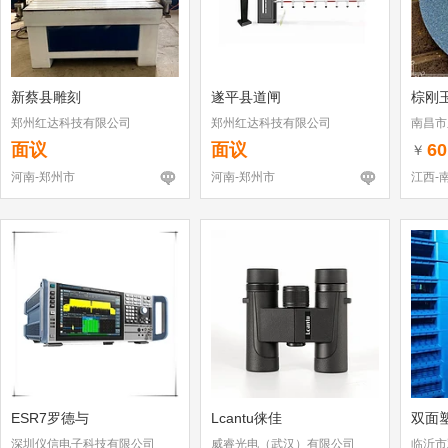
新蔡县雕刻
遂平县道闸
棕刚
郑州红达科技有限公司
郑州红达科技有限公司
南昌市
面议
面议
60
￥
河南-郑州市
河南-郑州市
江西-
ESR7罗德与
Lcantu徕佳
双面
深圳仪信电子科技有限公司
威睿光电（武汉）有限公司
临沂市