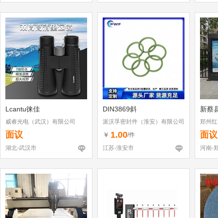
Lcantu徕佳
DIN3869斜
新蔡
威睿光电（武汉）有限公司
派沃孚密封件（淮安）有限公司
郑州红
面议
1.00
面议
￥
/件
湖北-武汉市
江苏-淮安市
河南-