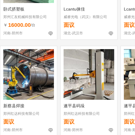
卧式挤塑板
Lcantu徕佳
Lcan
郑州汇友机械科技有限公司
威睿光电（武汉）有限公司
威睿光
16000.00
面议
面议
￥
/台
河南-郑州市
湖北-武汉市
湖北-
新蔡县焊接
遂平县码垛
遂平
郑州红达科技有限公司
郑州红达科技有限公司
郑州红
面议
面议
面议
河南-郑州市
河南-郑州市
河南-