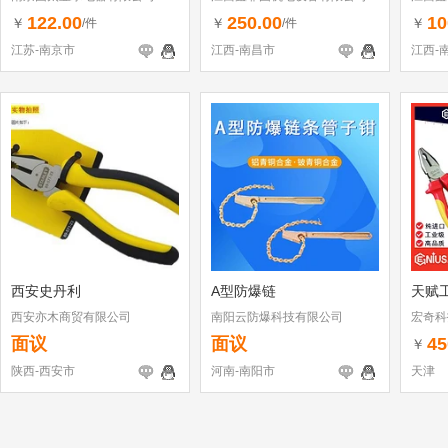
122.00
250.00
10
￥
￥
￥
/件
/件
江苏-南京市
江西-南昌市
江西-
西安史丹利
A型防爆链
天赋
西安亦木商贸有限公司
南阳云防爆科技有限公司
宏奇科
面议
面议
45
￥
陕西-西安市
河南-南阳市
天津