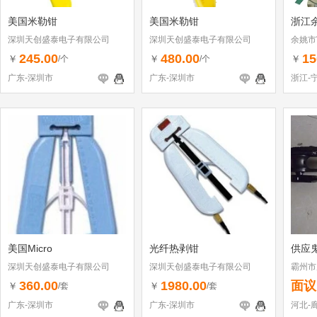
美国米勒钳
美国米勒钳
浙江
深圳天创盛泰电子有限公司
深圳天创盛泰电子有限公司
余姚市
商户）
245.00
480.00
15
￥
￥
￥
/个
/个
广东-深圳市
广东-深圳市
浙江-
美国Micro
光纤热剥钳
供应
深圳天创盛泰电子有限公司
深圳天创盛泰电子有限公司
霸州市
厂
360.00
1980.00
面议
￥
￥
/套
/套
广东-深圳市
广东-深圳市
河北-