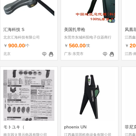
汇海科技 S
美国扎带枪
凤凰
北京汇海科技有限公司
东莞市东城科阳电子仪器商行
江西鑫
900.00
560.00
20
￥
￥
￥
/个
/支
北京
广东-东莞市
江西-
モトユキ（
phoenix UN
菲尼克
南京园太显示电器有限公司
江西鑫菲固机电设备有限公司
江西鑫