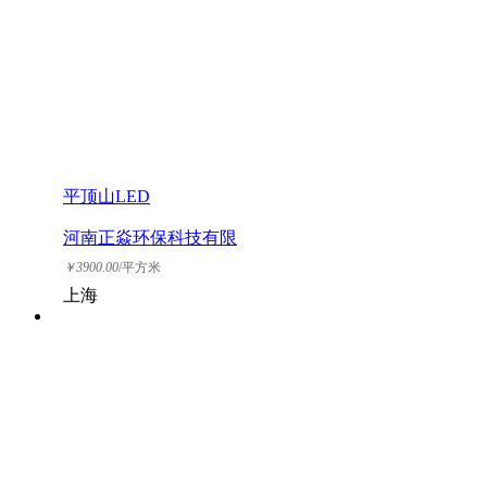
平顶山LED
河南正焱环保科技有限
公司
￥
3900.00
/平方米
上海