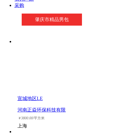
采购
肇庆市精品男包
宣城地区LE
河南正焱环保科技有限
公司
￥
3800.00
/平方米
上海