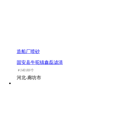
造船厂喷砂
固安县牛驼镇鑫磊滤清
器厂
￥
140.00
/个
河北-廊坊市