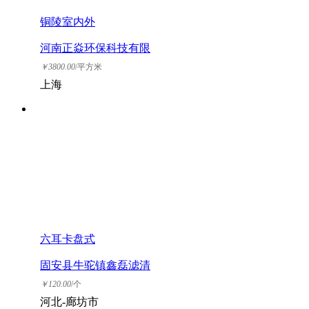
铜陵室内外
河南正焱环保科技有限
公司
￥
3800.00
/平方米
上海
六耳卡盘式
固安县牛驼镇鑫磊滤清
器厂
￥
120.00
/个
河北-廊坊市