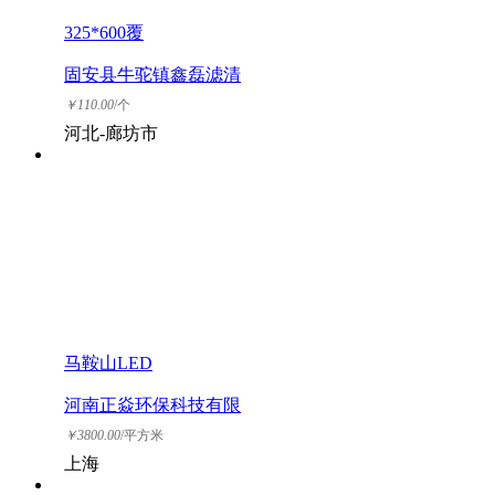
325*600覆
固安县牛驼镇鑫磊滤清
器厂
￥
110.00
/个
河北-廊坊市
马鞍山LED
河南正焱环保科技有限
公司
￥
3800.00
/平方米
上海