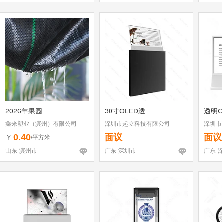
2026年果园
30寸OLED透
透明O
鑫来塑业（滨州）有限公司
深圳市起立科技有限公司
深圳市
0.40
面议
面议
￥
/平方米
山东-滨州市
广东-深圳市
广东-