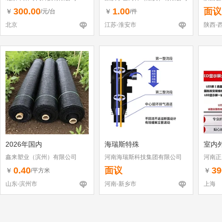
300.00
1.00
面议
￥
￥
/元/台
/件
北京
江苏-淮安市
陕西-
2026年国内
海瑞斯特殊
室内外
鑫来塑业（滨州）有限公司
河南海瑞斯科技集团有限公司
河南正
0.40
面议
39
￥
￥
/平方米
山东-滨州市
河南-新乡市
上海