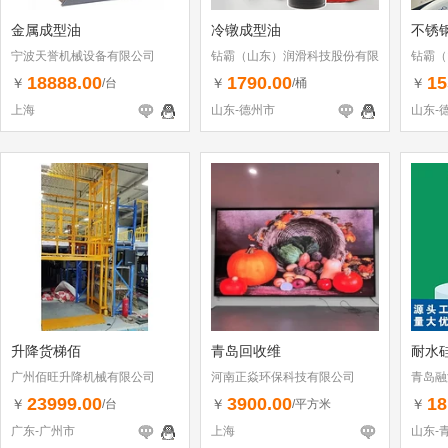
金属成型油
冷镦成型油
不锈
宁波天誉机械设备有限公司
钻霸（山东）润滑科技股份有限
钻霸（
公司
公司
18888.00
1790.00
15
￥
￥
￥
/台
/桶
上海
山东-德州市
山东-
升降货梯佰
青岛回收维
耐水硅
广州佰旺升降机械有限公司
河南正焱环保科技有限公司
青岛融
23999.00
3900.00
18
￥
￥
￥
/台
/平方米
广东-广州市
上海
山东-