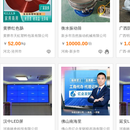
黄骅红色肠
衡水振动筛
广西
黄骅市天虹塑料包装有限公司
新乡市浩然振动机械有限公司
广西明
52.00
10000.00
1.
￥
￥
￥
/kg
/台
河北-沧州市
河南-新乡市
广西-
汉中LED屏
佛山南海里
延安L
河南林奇科技有限公司
佛山市亿企发财税咨询有限公司
河南林