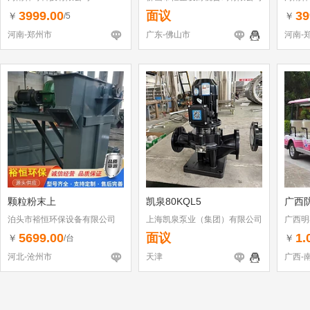
3999.00
面议
39
￥
￥
/5
河南-郑州市
广东-佛山市
河南-
颗粒粉末上
凯泉80KQL5
广西
泊头市裕恒环保设备有限公司
上海凯泉泵业（集团）有限公司
广西明
天津分公司
5699.00
面议
1.
￥
￥
/台
河北-沧州市
天津
广西-