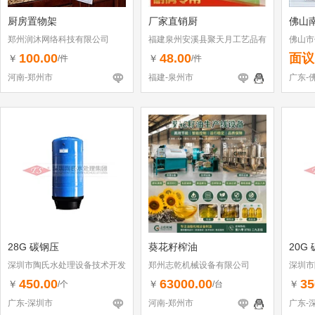
厨房置物架
厂家直销厨
佛山
郑州润沐网络科技有限公司
福建泉州安溪县聚天月工艺品有
佛山市
限公司
100.00
48.00
面议
￥
￥
/件
/件
河南-郑州市
福建-泉州市
广东-
28G 碳钢压
葵花籽榨油
20G
深圳市陶氏水处理设备技术开发
郑州志乾机械设备有限公司
深圳市
有限公司
有限公
450.00
63000.00
35
￥
￥
￥
/个
/台
广东-深圳市
河南-郑州市
广东-