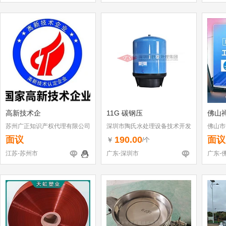
高新技术企
11G 碳钢压
佛山
苏州广正知识产权代理有限公司
深圳市陶氏水处理设备技术开发
佛山市
有限公司
面议
190.00
面议
￥
/个
江苏-苏州市
广东-深圳市
广东-