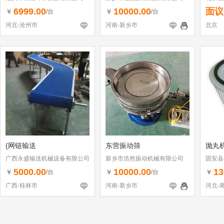
6999.00
10000.00
面议
￥
￥
/台
/台
河北-沧州市
河南-新乡市
北京
{网链输送
东营振动筛
抛丸机
广西永盛输送机械设备有限公司
新乡市浩然振动机械有限公司
固安县
5000.00
10000.00
13
￥
￥
￥
/台
/台
广西-桂林市
河南-新乡市
河北-