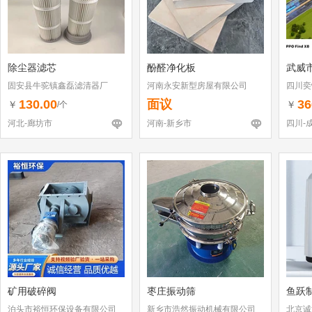
除尘器滤芯
酚醛净化板
武威
固安县牛驼镇鑫磊滤清器厂
河南永安新型房屋有限公司
四川奕
130.00
面议
36
￥
￥
/个
河北-廊坊市
河南-新乡市
四川-
矿用破碎阀
枣庄振动筛
鱼跃
泊头市裕恒环保设备有限公司
新乡市浩然振动机械有限公司
北京诚