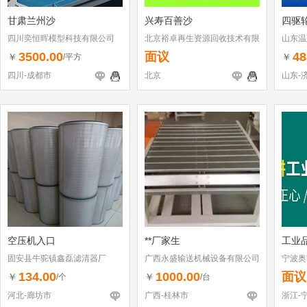
甘肃兰州沙
兴寿百善沙
四驱
四川奕恒晖模型科技有限公司
北京裕卓再生资源回收技术有限
山东温
公司
3500.00
面议
48
￥
￥
/平方
四川-成都市
北京
山东-
空压机入口
**厂家生
工业
固安县牛驼镇鑫磊滤清器厂
广西永盛输送机械设备有限公司
宁波奥
134.00
1000.00
面议
￥
￥
/个
/台
河北-廊坊市
广西-桂林市
浙江-