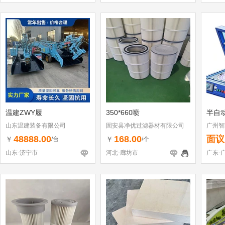
温建ZWY履
350*660喷
半自
山东温建装备有限公司
固安县净优过滤器材有限公司
广州智
48888.00
168.00
面议
￥
￥
/台
/个
山东-济宁市
河北-廊坊市
广东-