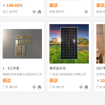
148.00
面议
面议
￥
/套
浙江-金华市
陕西-西安市
陕西-
1．8三件套
肇庆晶天光
201
顺德区容桂信数五金模具加工店
广东晶天新能源电力有限公司
东莞市
面议
面议
10
￥
广东-佛山市
广东-佛山市
广东-