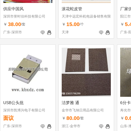
供应中国风
滚花蛇皮管
厂家
深圳市誉时佳科技有限公司
天津中远宏科机电设备销售有限
阳江市
公司
38.00
15.00
5.
￥
￥
￥
/套
/个
广东-深圳市
天津
广东-
USB公头批
洁梦雅 通
6分
深圳市凯博兴电子有限公司
金华市飞纳日用品有限公司
寿光市
面议
80.00
0.
￥
￥
/套
广东-深圳市
浙江-金华市
山东-