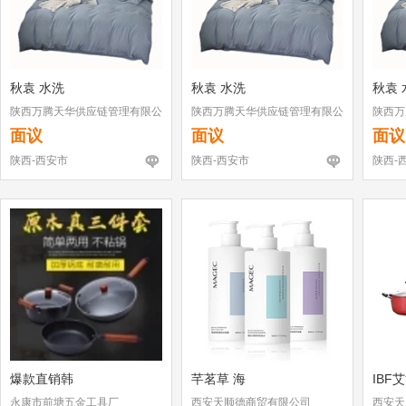
秋袁 水洗
秋袁 水洗
秋袁 
陕西万腾天华供应链管理有限公
陕西万腾天华供应链管理有限公
陕西万
司
司
司
面议
面议
面议
陕西-西安市
陕西-西安市
陕西-
爆款直销韩
芊茗草 海
IBF
永康市前塘五金工具厂
西安天顺德商贸有限公司
西安天