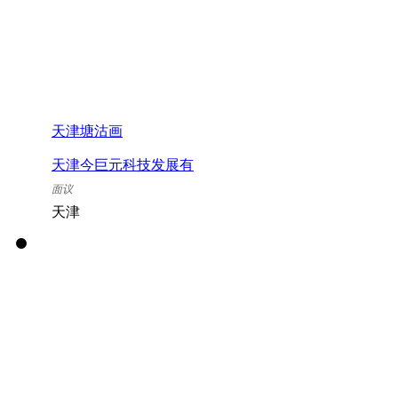
天津塘沽画
天津今巨元科技发展有
限公司
面议
天津