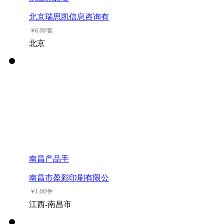
北京瑞思凯信息咨询有
限公司
￥
6.00
/套
北京
南昌产品手
南昌市盈彩印刷有限公
司
￥
1.00
/件
江西-南昌市