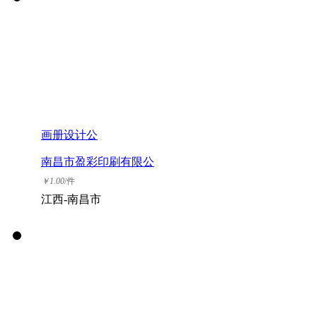
画册设计公
南昌市盈彩印刷有限公
司
￥
1.00
/件
江西-南昌市