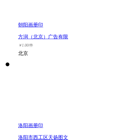
朝阳画册印
方润（北京）广告有限
公司
￥
1.00
/件
北京
洛阳画册印
洛阳市西工区天扬图文