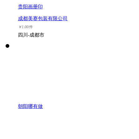
贵阳画册印
成都美赛包装有限公司
￥
1.00
/件
四川-成都市
朝阳哪有做
方润（北京）广告有限
公司
￥
1.00
/套
北京