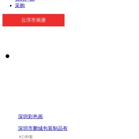
采购
云浮市画册
深圳彩色画
深圳市鹏城包装制品有
限公司
￥
2.00
/套