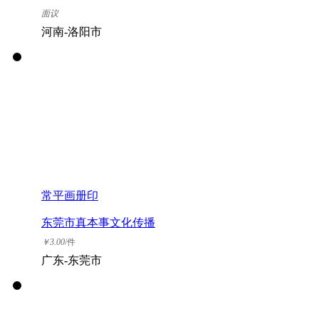
设计工作室
面议
河南-洛阳市
常平画册印
东莞市真本事文化传播
有限公司
￥
3.00
/件
广东-东莞市