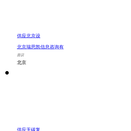
供应北京设
北京瑞思凯信息咨询有
限公司
面议
北京
供应无碳复