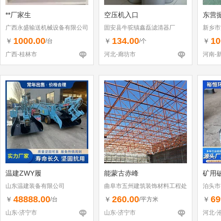
**厂家生
空压机入口
东营
广西永盛输送机械设备有限公司
固安县牛驼镇鑫磊滤清器厂
新乡市
1000.00
134.00
10
￥
￥
￥
/台
/个
广西-桂林市
河北-廊坊市
河南-
温建ZWY履
能蒙古赤峰
矿用
山东温建装备有限公司
曲阜市五州建筑装饰材料工程处
泊头市
48888.00
260.00
69
￥
￥
￥
/台
/平方米
山东-济宁市
山东-济宁市
河北-