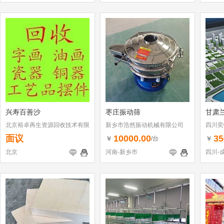
兴寿百善沙
枣庄振动筛
甘肃
北京裕卓再生资源回收技术有限
新乡市浩然振动机械有限公司
四川奕
公司
面议
10000.00
35
￥
￥
/台
北京
河南-新乡市
四川-