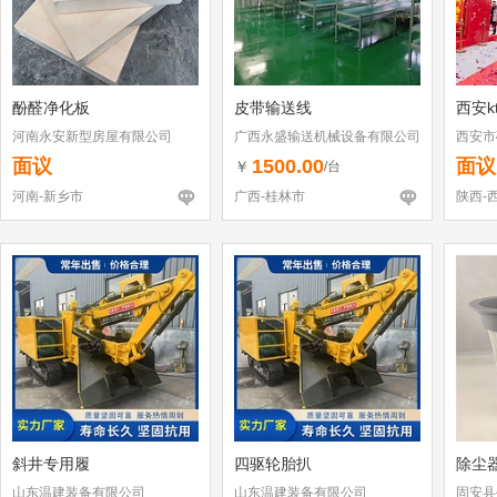
酚醛净化板
皮带输送线
西安k
河南永安新型房屋有限公司
广西永盛输送机械设备有限公司
西安市
面议
1500.00
面议
￥
/台
河南-新乡市
广西-桂林市
陕西-
斜井专用履
四驱轮胎扒
除尘
山东温建装备有限公司
山东温建装备有限公司
固安县