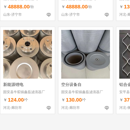
48888.00
48888.00
13
￥
￥
￥
/台
/台
山东-济宁市
山东-济宁市
河北-
新能源锂电
空分设备自
铝合
固安县牛驼镇鑫磊滤清器厂
固安县牛驼镇鑫磊滤清器厂
安平县
124.00
130.00
37
￥
￥
￥
/个
/个
河北-廊坊市
河北-廊坊市
河北-