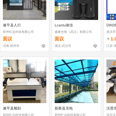
遂平县人行
Lcantu徕佳
DIN3
郑州红达科技有限公司
威睿光电（武汉）有限公司
派沃孚
面议
面议
1.
￥
河南-郑州市
湖北-武汉市
江苏-
遂平县雕刻
新蔡县充电
沃恩
郑州红达科技有限公司
郑州红达科技有限公司
河北沃