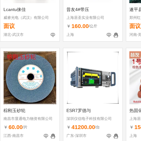
Lcantu徕佳
昔友4#带压
遂平
威睿光电（武汉）有限公司
上海居圣实业有限公司
郑州红
面议
160.00
面议
￥
/公斤
湖北-武汉市
上海
河南-
棕刚玉砂轮
ESR7罗德与
热固
南昌市显通电力物资有限公司
深圳仪信电子科技有限公司
上海居
60.00
41200.00
15
￥
￥
￥
/片
/台
江西-南昌市
广东-深圳市
上海