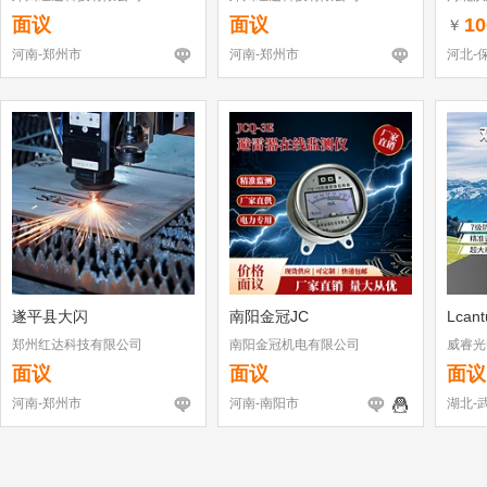
面议
面议
10
￥
河南-郑州市
河南-郑州市
河北-
遂平县大闪
南阳金冠JC
Lcan
郑州红达科技有限公司
南阳金冠机电有限公司
威睿光
面议
面议
面议
河南-郑州市
河南-南阳市
湖北-