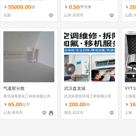
（个体
55000.00
0.50
20
￥
￥
￥
/台
/平方米
全国
山东-滨州市
山西-
气凝胶分散
武汉盘龙城
XYT
青岛海莱恩化工科技有限公司
武汉科恩特环境工程有限公司
上海居
65.00
200.00
16
￥
￥
￥
/公斤
/台
山东-青岛市
湖北-武汉市
上海