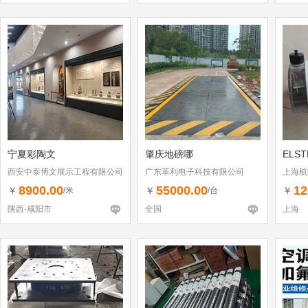
宁夏彩陶文
肇庆地磅哪
ELS
西安中泰博文展示工程有限公司
广东革利电子科技有限公司
上海航
8900.00
55000.00
12
￥
￥
￥
/米
/台
陕西-咸阳市
全国
上海