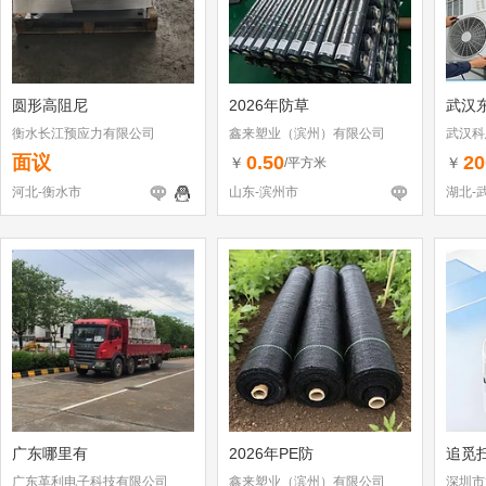
圆形高阻尼
2026年防草
武汉
衡水长江预应力有限公司
鑫来塑业（滨州）有限公司
武汉科
面议
0.50
20
￥
￥
/平方米
河北-衡水市
山东-滨州市
湖北-
广东哪里有
2026年PE防
追觅
广东革利电子科技有限公司
鑫来塑业（滨州）有限公司
深圳市