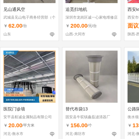
见山通风空
追觅扫地机
西安k
武城县见山电子商务经营部（个
深圳市龙岗区诚一心家电维修店
西安市
体工商户）
（个体工商户）
62.00
200.00
面议
￥
￥
/台
/元/台
山东
山西-大同市
陕西-
医院门诊墙
替代布袋13
公路
安平县航诚金属制品有限公司
固安县牛驼镇鑫磊滤清器厂
衡水领
20.00
156.00
13
￥
￥
￥
/平方米
/个
河北-衡水市
河北-廊坊市
河北-