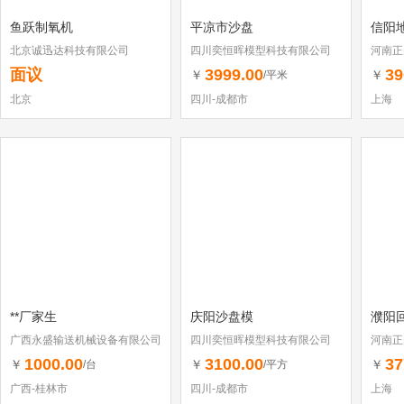
鱼跃制氧机
平凉市沙盘
信阳
北京诚迅达科技有限公司
四川奕恒晖模型科技有限公司
河南正
面议
3999.00
39
￥
￥
/平米
北京
四川-成都市
上海
**厂家生
庆阳沙盘模
濮阳
广西永盛输送机械设备有限公司
四川奕恒晖模型科技有限公司
河南正
1000.00
3100.00
37
￥
￥
￥
/台
/平方
广西-桂林市
四川-成都市
上海