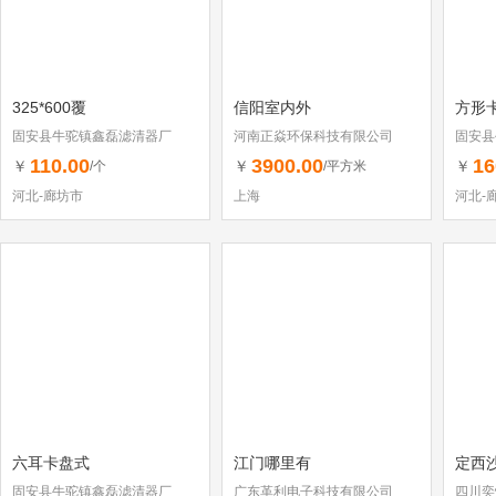
325*600覆
信阳室内外
方形
固安县牛驼镇鑫磊滤清器厂
河南正焱环保科技有限公司
固安县
110.00
3900.00
16
￥
￥
￥
/个
/平方米
河北-廊坊市
上海
河北-
六耳卡盘式
江门哪里有
定西
固安县牛驼镇鑫磊滤清器厂
广东革利电子科技有限公司
四川奕