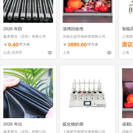
2026 年防
淄博回收维
智能
鑫来塑业（滨州）有限公司
河南正焱环保科技有限公司
上海那
0.40
3890.00
面议
￥
￥
/平方米
/平方米
山东-滨州市
上海
上海
2026 年出
硫化物的测
成都L
鑫来塑业（滨州）有限公司
上海那艾精密仪器有限公司
河南正