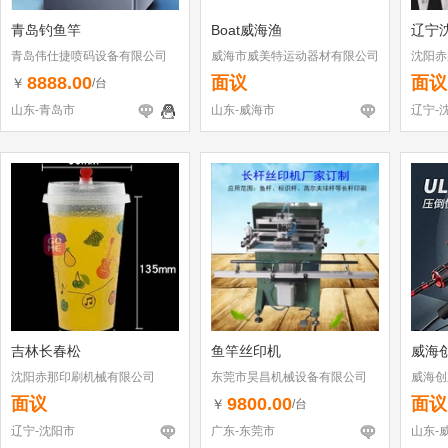
青岛钓鱼竿
Boat威海渔
辽宁
青岛伟仕捷喷码设备有限公司
威海市威美特运动器材有限公司
沈阳赤
8888.00
面议
面议
￥
/台
山东-青岛市
山东-威海市
辽宁-
吉林长春松
鱼竿丝印机
威海
沈阳赤那印刷机械有限公司
东莞市昊昌机械设备有限公司
威海创
司
面议
9800.00
面议
￥
/台
辽宁-沈阳市
广东-东莞市
山东-