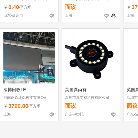
0.40
面议
37
￥
￥
/平方米
山东-滨州市
上海
上海
淄博回收LE
英国真尚有
英国
河南正焱环保科技有限公司
深圳市真尚有科技有限公司
深圳市
3790.00
面议
面议
￥
/平方米
上海
广东-深圳市
广东-