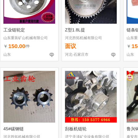
工业链轮定
Z型1.8L提
链条
山东重装矿山机械有限公司
河北胜拓机械有限公司
山东重
150.00
面议
15
￥
￥
/件
山东
河北-石家庄市
山东
45#碳钢链
刮板机链轮
鲁兴
河北胜拓机械有限公司
济宁圣泽矿业设备有限公司
泰安市