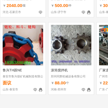
2040.00
500.00
30
￥
￥
￥
/套
/件
河北-石家庄市
山东-济宁市
山东-
鲁兴TH跟NE
滚筒搅拌机
厂家
泰安市鲁兴煤矿机械制造有限公
郑州同辉机械设备有限公司
广州市
司
面议
88.00
22
￥
￥
/个
山东-泰安市
河南-郑州市
广东-