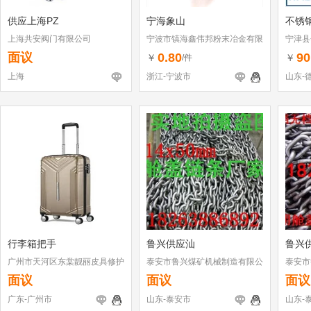
供应上海PZ
宁海象山
不锈钢
上海共安阀门有限公司
宁波市镇海鑫伟邦粉末冶金有限
宁津县
公司
面议
0.80
90
￥
￥
/件
上海
浙江-宁波市
山东-
行李箱把手
鲁兴供应汕
鲁兴
广州市天河区东棠靓丽皮具修护
泰安市鲁兴煤矿机械制造有限公
泰安市
店
司
司
面议
面议
面议
广东-广州市
山东-泰安市
山东-