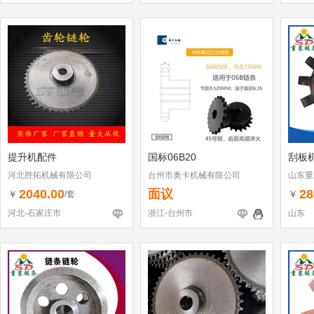
提升机配件
国标06B20
刮板
河北胜拓机械有限公司
台州市奥卡机械有限公司
山东重
2040.00
面议
28
￥
￥
/套
河北-石家庄市
浙江-台州市
山东