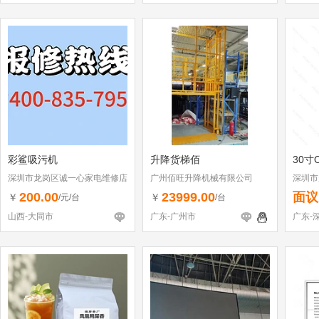
彩鲨吸污机
升降货梯佰
30寸
深圳市龙岗区诚一心家电维修店
广州佰旺升降机械有限公司
深圳市
（个体工商户）
200.00
23999.00
面议
￥
￥
/元/台
/台
山西-大同市
广东-广州市
广东-