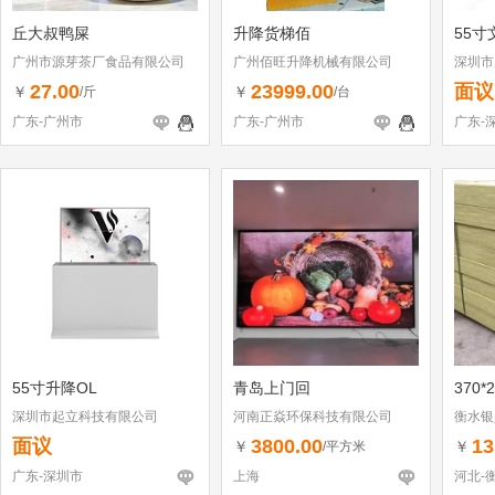
丘大叔鸭屎
升降货梯佰
55寸
广州市源芽茶厂食品有限公司
广州佰旺升降机械有限公司
深圳市
27.00
23999.00
面议
￥
￥
/斤
/台
广东-广州市
广东-广州市
广东-
55寸升降OL
青岛上门回
370*
深圳市起立科技有限公司
河南正焱环保科技有限公司
衡水银
面议
3800.00
13
￥
￥
/平方米
广东-深圳市
上海
河北-