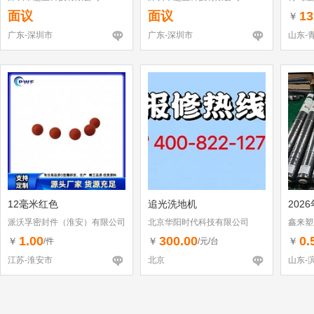
面议
面议
13
￥
广东-深圳市
广东-深圳市
山东-
12毫米红色
追光洗地机
202
派沃孚密封件（淮安）有限公司
北京华阳时代科技有限公司
鑫来塑
1.00
300.00
0.
￥
￥
￥
/件
/元/台
江苏-淮安市
北京
山东-