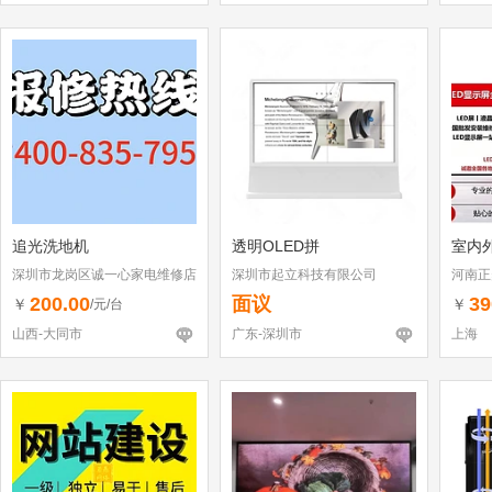
追光洗地机
透明OLED拼
室内外
深圳市龙岗区诚一心家电维修店
深圳市起立科技有限公司
河南正
（个体工商户）
200.00
面议
39
￥
￥
/元/台
山西-大同市
广东-深圳市
上海